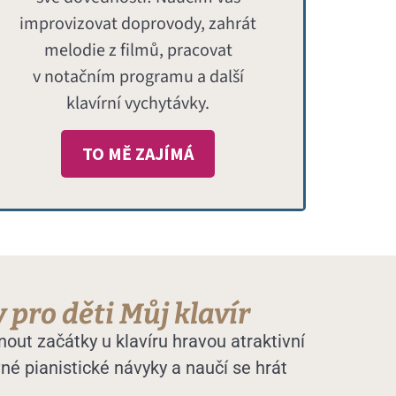
improvizovat doprovody, zahrát
melodie z filmů, pracovat
v notačním programu a další
klavírní vychytávky.
TO MĚ ZAJÍMÁ
 pro děti Můj klavír
t začátky u klavíru hravou atraktivní
né pianistické návyky a naučí se hrát