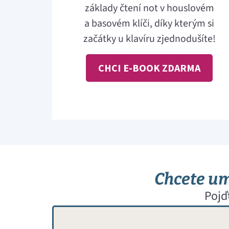
základy čtení not v houslovém
a basovém klíči, díky kterým si
začátky u klavíru zjednodušíte!
CHCI E-BOOK ZDARMA
Chcete umě
Pojď