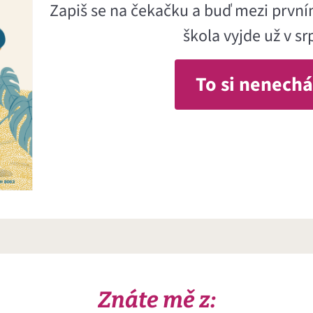
Zapiš se na čekačku a buď mezi prvními
škola vyjde už v s
To si nenechá
Znáte mě z: