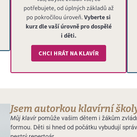
potřebujete, od úplných základů až
po pokročilou úroveň.
Vyberte si
kurz dle vaší úrovně pro dospělé
i děti.
CHCI HRÁT NA KLAVÍR
Jsem autorkou klavírní školy
Můj klavír
pomůže vašim dětem i žákům zvládnou
formou. Děti si hned od počátku vybudují správ
pestrý repertoár.