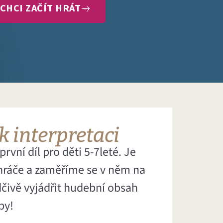
CHCI ZAČÍT HRÁT
 k interpretaci
rvní díl pro děti 5-7leté. Je
hráče a zaměříme se v něm na
dčivě vyjádřit hudební obsah
by!