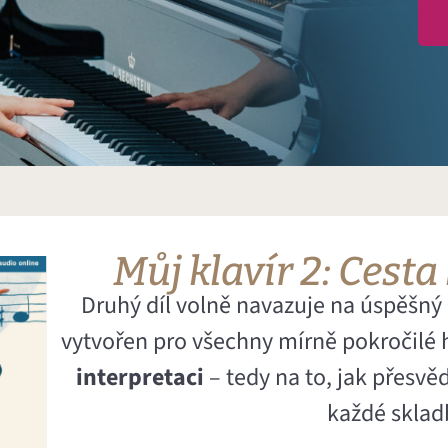
Můj klavír 2: Cesta
Druhý díl volně navazuje na úspěšný p
vytvořen pro všechny mírně pokročilé 
interpretaci
– tedy na to, jak přesvě
každé sklad