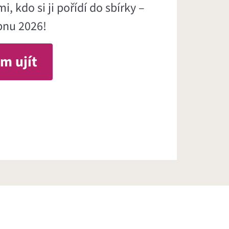
, kdo si ji pořídí do sbírky –
rpnu 2026!
m ujít