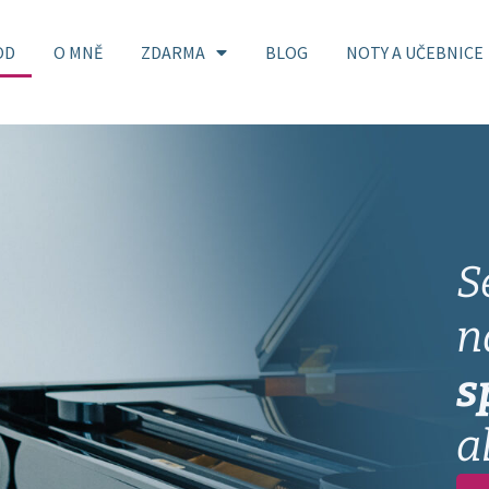
OD
O MNĚ
ZDARMA
BLOG
NOTY A UČEBNICE
S
n
s
a