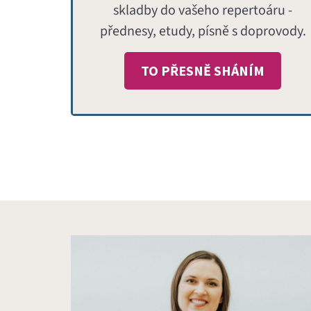
skladby do vašeho repertoáru -
přednesy, etudy, písně s doprovody.
TO PŘESNĚ SHÁNÍM