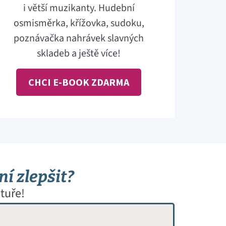
i větší muzikanty. Hudební
osmisměrka, křížovka, sudoku,
poznávačka nahrávek slavných
skladeb a ještě více!
CHCI E-BOOK ZDARMA
ní zlepšit?
tuře!