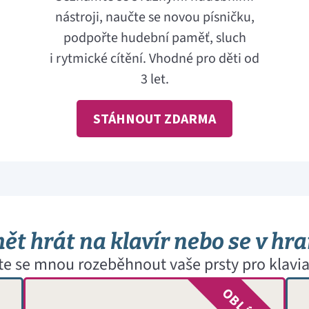
nástroji, naučte se novou písničku,
podpořte hudební paměť, sluch
i rytmické cítění. Vhodné pro děti od
3 let.
STÁHNOUT ZDARMA
t hrát na klavír nebo se v hra
te se mnou rozeběhnout vaše prsty pro klavia