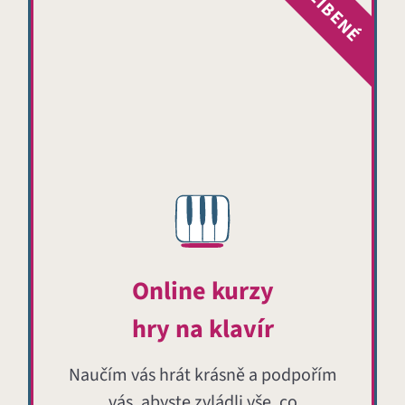
OBLÍBENÉ
Online kurzy
hry na klavír
Naučím vás hrát krásně a podpořím
vás, abyste zvládli vše, co