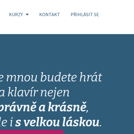
KURZY
KONTAKT
PŘIHLÁSIT SE
e mnou budete hrát
a klavír nejen
právně a krásně
,
le i
s velkou láskou
.