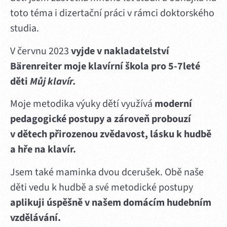
toto téma i dizertační práci v rámci doktorského
studia.
V červnu 2023
vyjde v nakladatelství
Bärenreiter moje klavírní škola pro 5-7leté
děti
Můj klavír.
Moje metodika výuky dětí využívá
moderní
pedagogické postupy a zároveň probouzí
v dětech přirozenou zvědavost, lásku k hudbě
a hře na klavír.
Jsem také maminka dvou dcerušek. Obě naše
děti vedu k hudbě a své metodické postupy
aplikuji úspěšně v našem domácím hudebním
vzdělávání.