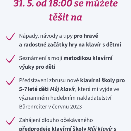
31. 5. od 18:00 se můžete
těšit na
Nápady, návody a tipy
pro hravé
a radostné začátky hry na klavír s dětmi
Seznámení s mojí
metodikou klavírní
výuky pro děti
Představení zbrusu nové
klavírní školy pro
5-7leté děti
Můj klavír
, která mi vyjde ve
významném hudebním nakladatelství
Bärenreiter v červnu 2023
Zahájení dlouho očekávaného
předprodeje klavírní školy
Můj klavír
s