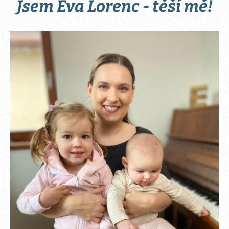
Jsem Eva Lorenc - těší mě!