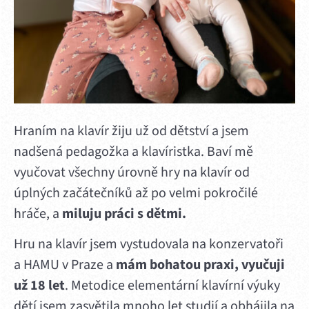
Hraním na klavír žiju už od dětství a jsem
nadšená pedagožka a klavíristka. Baví mě
vyučovat všechny úrovně hry na klavír od
úplných začátečníků až po velmi pokročilé
hráče, a
miluju práci s dětmi.
Hru na klavír jsem vystudovala na konzervatoři
a HAMU v Praze a
mám bohatou praxi, vyučuji
už 18 let
. Metodice elementární klavírní výuky
dětí jsem zasvětila mnoho let studií a obhájila na