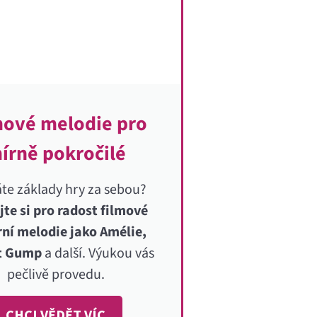
mové melodie pro
írně pokročilé
te základy hry za sebou?
jte si pro radost filmové
rní melodie jako Amélie,
st Gump
a další. Výukou vás
pečlivě provedu.
CHCI VĚDĚT VÍC