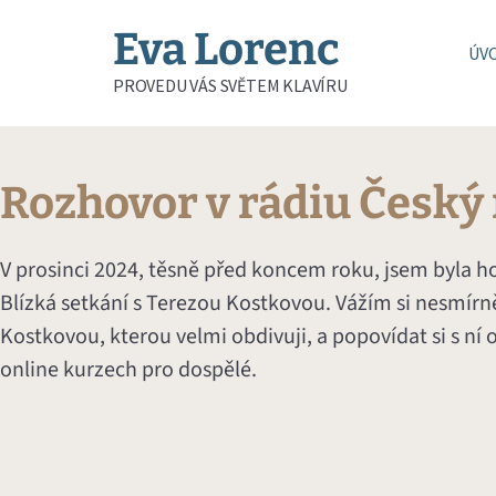
Eva Lorenc
ÚV
PROVEDU VÁS SVĚTEM KLAVÍRU
Rozhovor v rádiu Český 
V prosinci 2024, těsně před koncem roku, jsem byla 
Blízká setkání s Terezou Kostkovou. Vážím si nesmírn
Kostkovou, kterou velmi obdivuji, a popovídat si s ní o 
online kurzech pro dospělé.