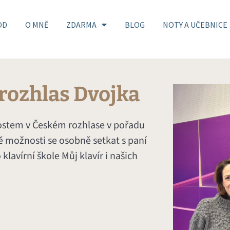
OD
O MNĚ
ZDARMA
BLOG
NOTY A UČEBNICE
rozhlas Dvojka
hostem v Českém rozhlase v pořadu
ě možnosti se osobně setkat s paní
klavírní škole Můj klavír i našich