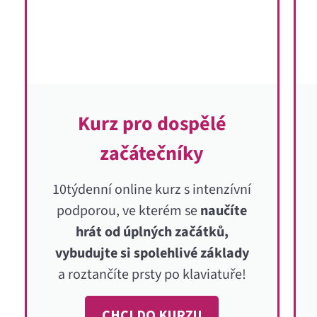
Kurz pro dospělé
začátečníky
10týdenní online kurz s intenzívní
podporou, ve kterém se
naučíte
hrát od úplných začátků,
vybudujte si spolehlivé základy
a roztančíte prsty po klaviatuře!
CHCI DO KURZU