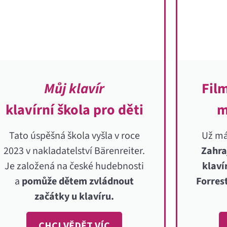
Můj klavír
Fil
klavírní škola pro děti
m
Tato úspěšná škola vyšla v roce
Už má
2023 v nakladatelství Bärenreiter.
Zahra
Je založená na české hudebnosti
klaví
a
pomůže dětem zvládnout
Forre
začátky u klavíru.
CHCI VĚDĚT VÍC