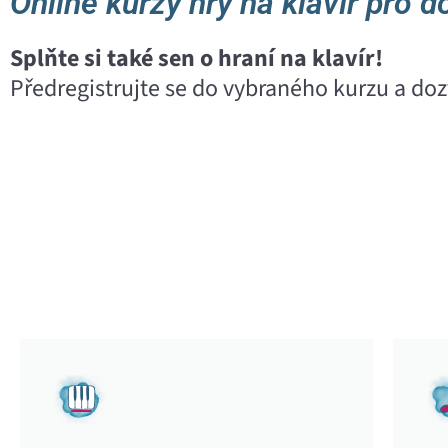
Online kurzy hry na klavír pro d
Splňte si také sen o hraní na klavír!
Předregistrujte se do vybraného kurzu a dozv