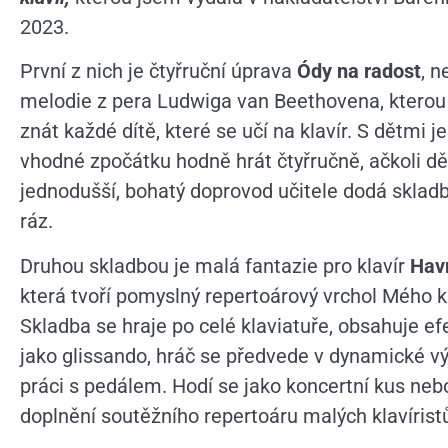
2023.
První z nich je čtyřruční úprava
Ódy na radost
, 
melodie z pera Ludwiga van Beethovena, kterou
znát každé dítě, které se učí na klavír. S dětmi j
vhodné zpočátku hodně hrát čtyřručně, ačkoli dět
jednodušší, bohatý doprovod učitele dodá sklad
ráz.
Druhou skladbou je malá fantazie pro klavír
Havr
která tvoří pomyslný repertoárový vrchol Mého kl
Skladba se hraje po celé klaviatuře, obsahuje efe
jako glissando, hráč se předvede v dynamické v
práci s pedálem. Hodí se jako koncertní kus nebo
doplnění soutěžního repertoáru malých klavírist