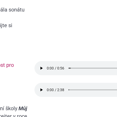
ála sonátu
jte si
st pro
rní školy
Můj
eiter v roce