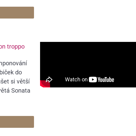
non troppo
omponování
biček do
šet si větší
ívětá Sonata