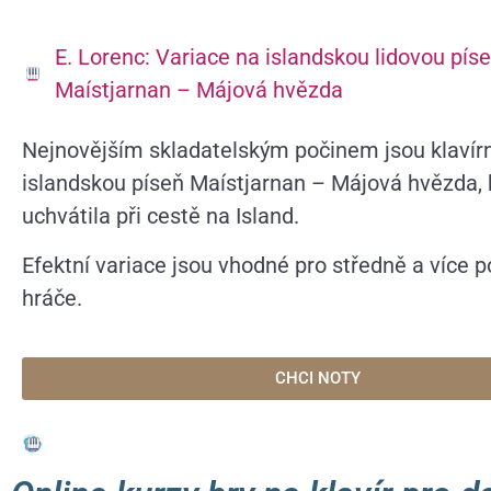
E. Lorenc: Variace na islandskou lidovou pís
Maístjarnan – Májová hvězda
Nejnovějším skladatelským počinem jsou klavírn
islandskou píseň Maístjarnan – Májová hvězda,
uchvátila při cestě na Island.
Efektní variace jsou vhodné pro středně a více p
hráče.
CHCI NOTY