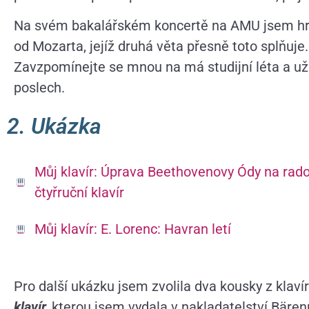
Na svém bakalářském koncertě na AMU jsem hr
od Mozarta, jejíž druhá věta přesně toto splňuje.
Zavzpomínejte se mnou na má studijní léta a uži
poslech.
2. Ukázka
Můj klavír: Úprava Beethovenovy Ódy na rado
čtyřruční klavír
Můj klavír: E. Lorenc: Havran letí
Pro další ukázku jsem zvolila dva kousky z klaví
klavír,
kterou jsem vydala v nakladatelství Bärenr