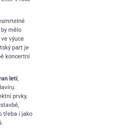
nesmrtelné
 by mělo
e ve výuce
ský part je
bě koncertní
an letí
,
avíru.
ktní prvky,
ýstavbě,
 třeba i jako
ů.