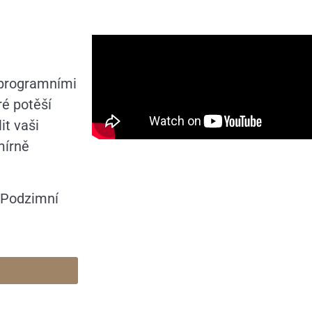
s programními
ré potěší
it vaši
mírně
y Podzimní