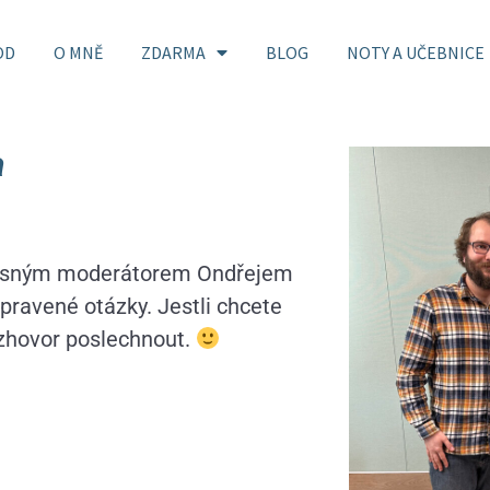
OD
O MNĚ
ZDARMA
BLOG
NOTY A UČEBNICE
a
žasným moderátorem Ondřejem
pravené otázky. Jestli chcete
rozhovor poslechnout.