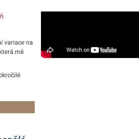
eň
í variace na
 která mě
okročilé