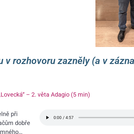
u v rozhovoru zazněly (a v zázn
„Lovecká“ – 2. věta Adagio (5 min)
lně při
chačům dobře
íjemného…