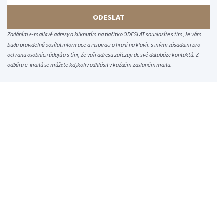
ODESLAT
Zadáním e-mailové adresy a kliknutím na tlačítko ODESLAT souhlasíte s tím, že vám
budu pravidelně posílat informace a inspiraci o hraní na klavír, s mými zásadami pro
ochranu osobních údajů a s tím, že vaši adresu zařazuji do své databáze kontaktů. Z
odběru e-mailů se můžete kdykoliv odhlásit v každém zaslaném mailu.