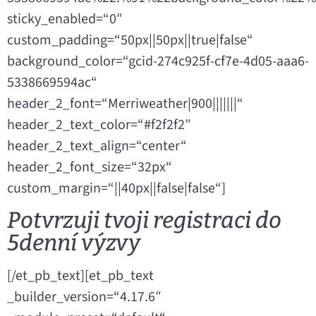
sticky_enabled=“0″
custom_padding=“50px||50px||true|false“
background_color=“gcid-274c925f-cf7e-4d05-aaa6-
5338669594ac“
header_2_font=“Merriweather|900|||||||“
header_2_text_color=“#f2f2f2″
header_2_text_align=“center“
header_2_font_size=“32px“
custom_margin=“||40px||false|false“]
Potvrzuji tvoji registraci do
5denní výzvy
[/et_pb_text][et_pb_text
_builder_version=“4.17.6″