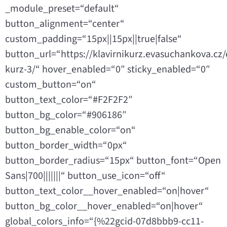
_module_preset=“default“
button_alignment=“center“
custom_padding=“15px||15px||true|false“
button_url=“https://klavirnikurz.evasuchankova.cz/
kurz-3/“ hover_enabled=“0″ sticky_enabled=“0″
custom_button=“on“
button_text_color=“#F2F2F2″
button_bg_color=“#906186″
button_bg_enable_color=“on“
button_border_width=“0px“
button_border_radius=“15px“ button_font=“Open
Sans|700|||||||“ button_use_icon=“off“
button_text_color__hover_enabled=“on|hover“
button_bg_color__hover_enabled=“on|hover“
global_colors_info=“{%22gcid-07d8bbb9-cc11-