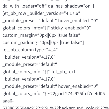
da_with_loader=“off“ da_has_shadow=“on“]
[et_pb_row _builder_version=“4.17.6″
_module_preset=“default“ hover_enabled=“0″
global_colors_info=“{}“ sticky_enabled=“0″
custom_margin=“0px||0px||true|false“
custom_padding=“0px||0px||true|false“]
[et_pb_column type=“4_4″
_builder_version=“4.17.6″
_module_preset=“default“
global_colors_info=“{}“][et_pb_text
_builder_version=“4.17.6″
_module_preset=“default“ hover_enabled=“0″
global_colors_info=“{%22gcid-274c925f-cf7e-4d05-
aaa6-
5338669594ac%22:%91%22background_color%22%