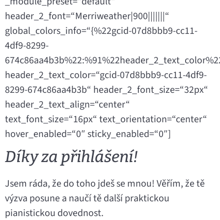
_module_preset=“default“
header_2_font=“Merriweather|900|||||||“
global_colors_info=“{%22gcid-07d8bbb9-cc11-
4df9-8299-
674c86aa4b3b%22:%91%22header_2_text_color%2
header_2_text_color=“gcid-07d8bbb9-cc11-4df9-
8299-674c86aa4b3b“ header_2_font_size=“32px“
header_2_text_align=“center“
text_font_size=“16px“ text_orientation=“center“
hover_enabled=“0″ sticky_enabled=“0″]
Díky za přihlášení!
Jsem ráda, že do toho jdeš se mnou! Věřím, že tě
výzva posune a naučí tě další praktickou
pianistickou dovednost.