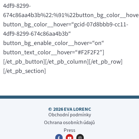
4df9-8299-
674c86aa4b3b%22:%91%22button_bg_color__hov
button_bg_color__hover=“gcid-07d8bbb9-cc11-
4df9-8299-674c86aa4b3b“
button_bg_enable_color__hover=“on“
button_text_color__hover=“#F2F2F2″]
[/et_pb_button][/et_pb_column][/et_pb_row]
[/et_pb_section]
© 2026 EVA LORENC
Obchodní podmínky
Ochrana osobních údajů
Press