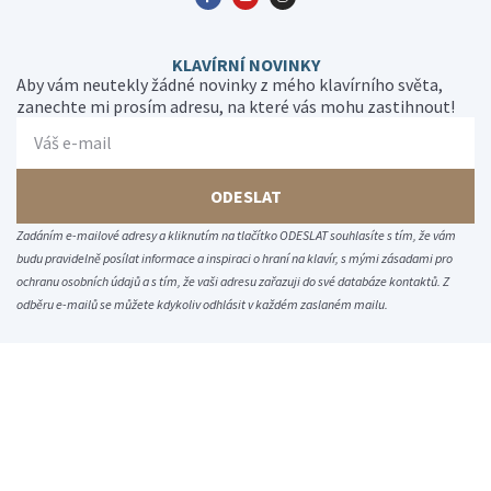
KLAVÍRNÍ NOVINKY
Aby vám neutekly žádné novinky z mého klavírního světa,
zanechte mi prosím adresu, na které vás mohu zastihnout!
ODESLAT
Zadáním e-mailové adresy a kliknutím na tlačítko ODESLAT souhlasíte s tím, že vám
budu pravidelně posílat informace a inspiraci o hraní na klavír, s mými zásadami pro
ochranu osobních údajů a s tím, že vaši adresu zařazuji do své databáze kontaktů. Z
odběru e-mailů se můžete kdykoliv odhlásit v každém zaslaném mailu.