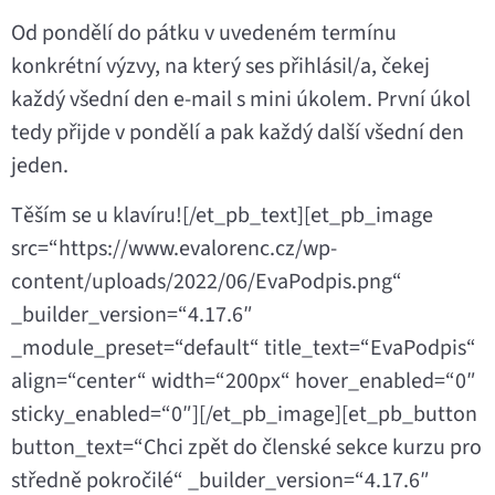
Od pondělí do pátku v uvedeném termínu
konkrétní výzvy, na který ses přihlásil/a, čekej
každý všední den e-mail s mini úkolem. První úkol
tedy přijde v pondělí a pak každý další všední den
jeden.
Těším se u klavíru![/et_pb_text][et_pb_image
src=“https://www.evalorenc.cz/wp-
content/uploads/2022/06/EvaPodpis.png“
_builder_version=“4.17.6″
_module_preset=“default“ title_text=“EvaPodpis“
align=“center“ width=“200px“ hover_enabled=“0″
sticky_enabled=“0″][/et_pb_image][et_pb_button
button_text=“Chci zpět do členské sekce kurzu pro
středně pokročilé“ _builder_version=“4.17.6″