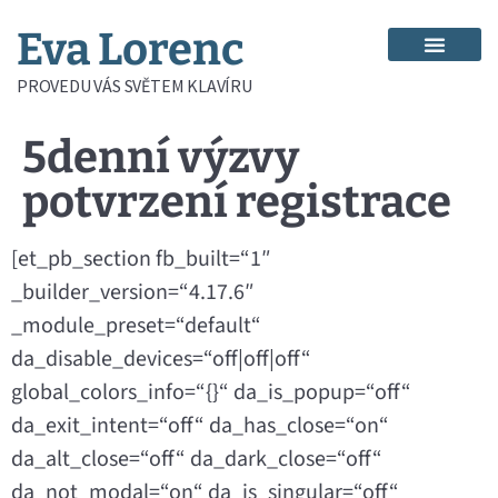
Eva Lorenc
PROVEDU VÁS SVĚTEM KLAVÍRU
5denní výzvy
potvrzení registrace
[et_pb_section fb_built=“1″
_builder_version=“4.17.6″
_module_preset=“default“
da_disable_devices=“off|off|off“
global_colors_info=“{}“ da_is_popup=“off“
da_exit_intent=“off“ da_has_close=“on“
da_alt_close=“off“ da_dark_close=“off“
da_not_modal=“on“ da_is_singular=“off“