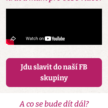
Jdu slavit do naší FB
skupiny
A co se bude dít dál?