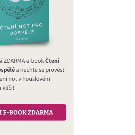
si ZDARMA e-book
Čtení
ospělé
a nechte se provést
tení not v houslovém
klíči!
I E-BOOK ZDARMA