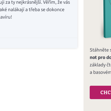
ji za ty nejkrásnější. Věřím, že vás
 také nalákají a třeba se dokonce
avíru!
Stáhněte 
not pro d
základy č
a basovém 
CHC