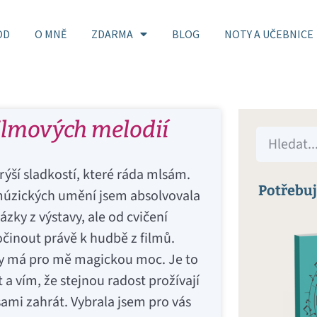
OD
O MNĚ
ZDARMA
BLOG
NOTY A UČEBNICE
filmových melodií
ýší sladkostí, které ráda mlsám.
Potřebuj
 múzických umění jsem absolvovala
y z výstavy, ale od cvičení
očinout právě k hudbě z filmů.
dby má pro mě magickou moc. Je to
 a vím, že stejnou radost prožívají
sami zahrát. Vybrala jsem pro vás