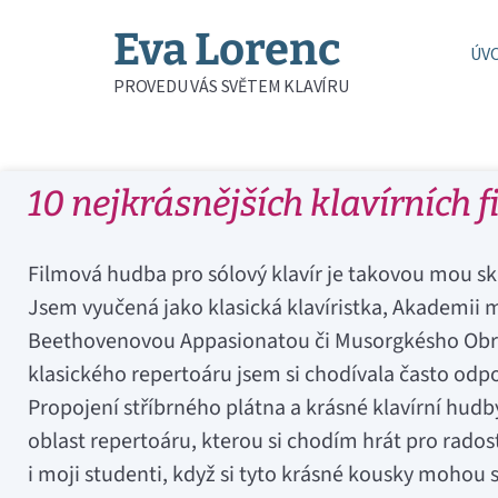
Eva Lorenc
ÚV
PROVEDU VÁS SVĚTEM KLAVÍRU
10 nejkrásnějších klavírních 
Filmová hudba pro sólový klavír je takovou mou skr
Jsem vyučená jako klasická klavíristka, Akademii
Beethovenovou Appasionatou či Musorgkésho Obrázk
klasického repertoáru jsem si chodívala často odp
Propojení stříbrného plátna a krásné klavírní hu
oblast repertoáru, kterou si chodím hrát pro radost
i moji studenti, když si tyto krásné kousky mohou 