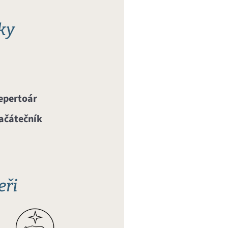
ky
repertoár
ačátečník
eři