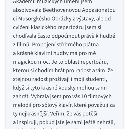
Akademii múzických umění jsem
absolvovala Beethovenovou Appasionatou
či Musorgkésho Obrázky z výstavy, ale od
cvičení klasického repertoáru jsem si
chodívala často odpočinout právě k hudbě
z filmů. Propojení stříbrného plátna
a krásné klavírní hudby má pro mě
magickou moc. Je to oblast repertoáru,
kterou si chodím hrát pro radost a vím, že
stejnou radost prožívají i moji studenti,
když si tyto krásné kousky mohou sami
zahrát. Vybrala jsem pro vás 10 filmových
melodií pro sólový klavír, které považuji za
ty nejkrásnější. Věřím, že vás potěší
a inspirují, pokud jste je sami ještě nehráli,