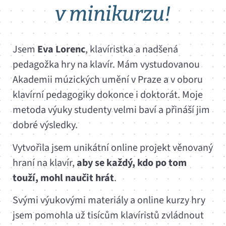
v minikurzu!
Jsem
Eva
Lorenc
, klavíristka a nadšená
pedagožka hry na klavír. Mám vystudovanou
Akademii múzických umění v Praze a v oboru
klavírní pedagogiky dokonce i doktorát. Moje
metoda výuky studenty velmi baví a přináší jim
dobré výsledky.
Vytvořila jsem unikátní online projekt věnovaný
hraní na klavír,
aby se každý, kdo po tom
touží, mohl naučit hrát
.
Svými výukovými materiály a online kurzy hry
jsem pomohla už tisícům klavíristů zvládnout