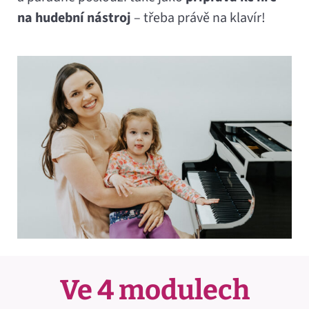
na hudební nástroj
– třeba právě na klavír!
Ve 4 modulech