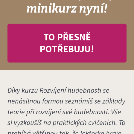
minikurz nyní!
TO PŘESNĚ
POTŘEBUJU!
Díky kurzu Rozvíjení hudebnosti se
nenásilnou formou seznámíš se základy
teorie při rozvíjení své hudebnosti. Vše
si vyzkoušíš na praktických cvičeních. To
probíhá většinou tak, že lektorka hraje