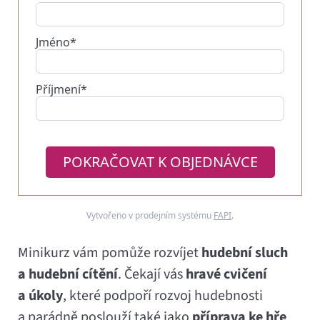
Jméno*
Příjmení*
POKRAČOVAT K OBJEDNÁVCE
Vytvořeno v prodejním systému
FAPI
.
Minikurz vám pomůže rozvíjet
hudební sluch
a hudební cítění
. Čekají vás
hravé cvičení
a úkoly
, které podpoří rozvoj hudebnosti
a parádně poslouží také jako
příprava ke hře