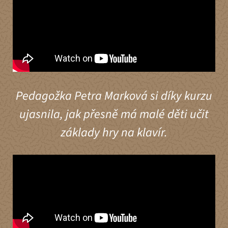
Pedagožka Petra Marková si díky kurzu
ujasnila, jak přesně má malé děti učit
základy hry na klavír.