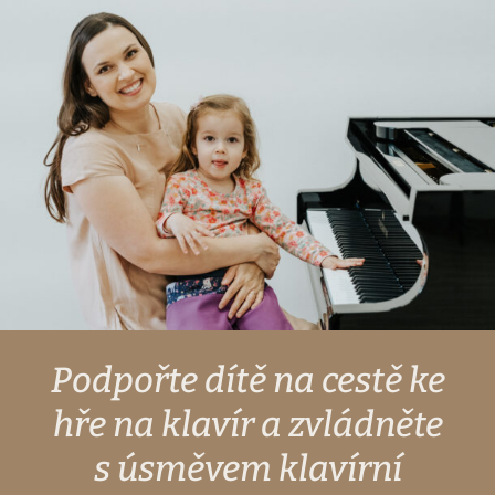
Podpořte dítě na cestě ke
hře na klavír a zvládněte
s úsměvem klavírní