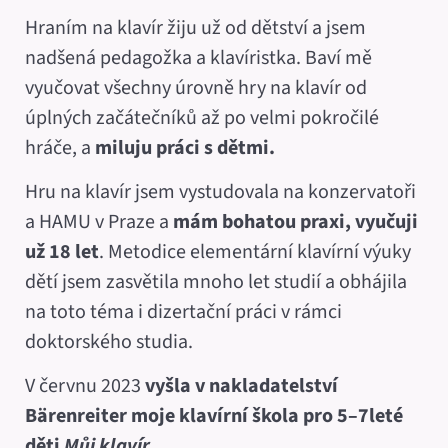
Hraním na klavír žiju už od dětství a jsem
nadšená pedagožka a klavíristka. Baví mě
vyučovat všechny úrovně hry na klavír od
úplných začátečníků až po velmi pokročilé
hráče, a
miluju práci s dětmi.
Hru na klavír jsem vystudovala na konzervatoři
a HAMU v Praze a
mám bohatou praxi, vyučuji
už 18 let
. Metodice elementární klavírní výuky
dětí jsem zasvětila mnoho let studií a obhájila
na toto téma i dizertační práci v rámci
doktorského studia.
V červnu 2023
vyšla v nakladatelství
Bärenreiter moje klavírní škola pro 5–7leté
děti
Můj klavír.