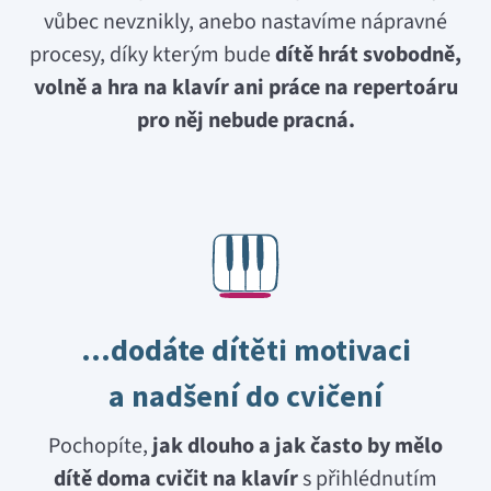
vůbec nevznikly, anebo nastavíme nápravné
procesy, díky kterým bude
dítě hrát svobodně,
volně a hra na klavír ani práce na repertoáru
pro něj nebude pracná.
…dodáte dítěti motivaci
a nadšení do cvičení
Pochopíte,
jak dlouho a jak často by mělo
dítě doma cvičit na klavír
s přihlédnutím