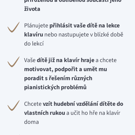
přirozenou a oblíbenou součástí jeho
života
Plánujete
přihlásit vaše dítě na lekce
klavíru
nebo nastupujete v blízké době
do lekcí
Vaše
dítě již na klavír hraje
a chcete
motivovat,
podpořit a umět mu
poradit s řešením různých
pianistických problémů
Chcete
vzít hudební vzdělání dítěte do
vlastních rukou
a učit ho hře na klavír
doma