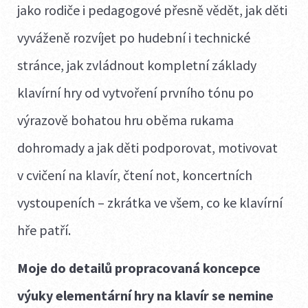
jako rodiče i pedagogové přesně vědět, jak děti
vyváženě rozvíjet po hudební i technické
stránce, jak zvládnout kompletní základy
klavírní hry od vytvoření prvního tónu po
výrazově bohatou hru oběma rukama
dohromady a jak děti podporovat, motivovat
v cvičení na klavír, čtení not, koncertních
vystoupeních – zkrátka ve všem, co ke klavírní
hře patří.
Moje do detailů propracovaná koncepce
výuky elementární hry na klavír se nemine