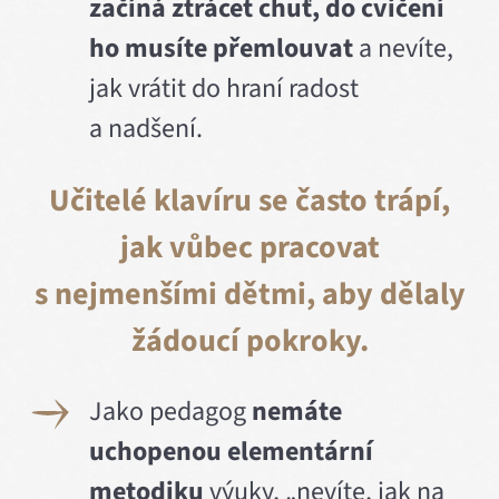
začíná ztrácet chuť, do cvičení
ho musíte přemlouvat
a nevíte,
jak vrátit do hraní radost
a nadšení.
Učitelé klavíru se často trápí,
jak vůbec pracovat
s nejmenšími dětmi, aby dělaly
žádoucí pokroky.
Jako pedagog
nemáte
uchopenou elementární
metodiku
výuky, „nevíte, jak na