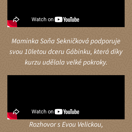
Maminka Soňa Sekničková podporuje
svou 10letou dceru Gábinku, která díky
kurzu udělala velké pokroky.
Rozhovor s Evou Velickou,