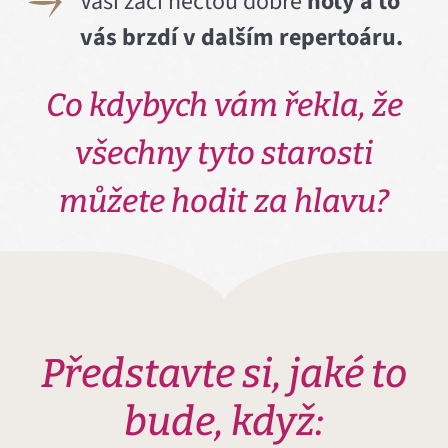
Vaši žáci nečtou dobře
noty a to
vás brzdí v dalším repertoáru.
Co kdybych vám řekla, že
všechny tyto starosti
můžete hodit za hlavu?
Představte si, jaké to
bude, když: