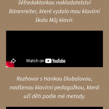
šéfredaktorkou nakladatelství
Bärenreiter, které vydalo mou klavírní
školu Můj klavír.
Rozhovor s Hankou Dlubalovou,
nadšenou klavírní pedagožkou, která
učí děti podle mé metody.