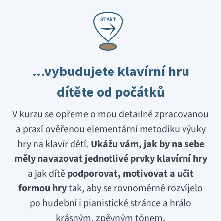
S
T
A
R
T
…vybudujete klavírní hru
dítěte od počátků
V kurzu se opřeme o mou detailně zpracovanou
a praxí ověřenou elementární metodiku výuky
hry na klavír dětí.
Ukážu vám, jak by na sebe
měly navazovat jednotlivé prvky klavírní hry
a jak dítě
podporovat, motivovat a učit
formou hry
tak, aby se rovnoměrně rozvíjelo
po hudební i pianistické stránce a hrálo
krásným, zpěvným tónem.