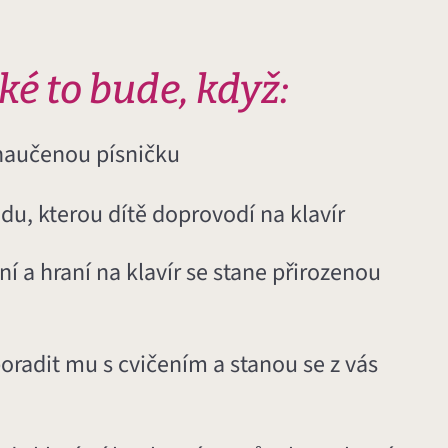
aké to bude, když:
 naučenou písničku
du, kterou dítě doprovodí na klavír
ení a hraní na klavír se stane přirozenou
poradit mu s cvičením a stanou se z vás