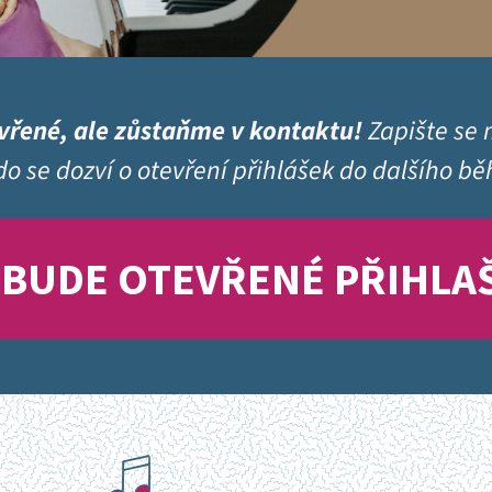
vřené, ale zůstaňme v kontaktu!
Zapište se
kdo se dozví o otevření přihlášek do dalšího bě
Ž BUDE OTEVŘENÉ PŘIHLA