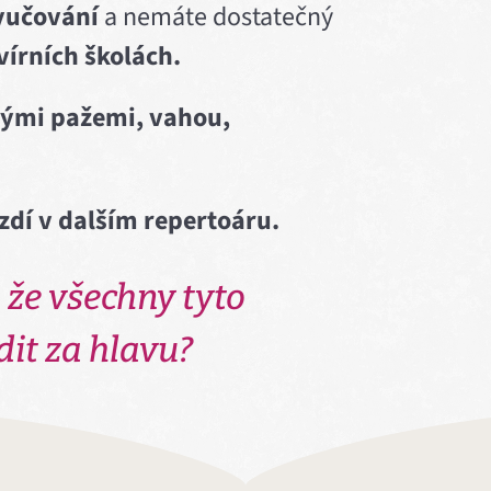
yučování
a nemáte dostatečný
vírních školách.
ými pažemi, vahou,
rzdí v dalším repertoáru.
 že všechny tyto
dit za hlavu?