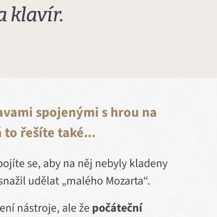
 klavír.
bavami spojenými s hrou na
 to řešíte také...
bojíte se, aby na něj nebyly kladeny
snažil udělat „malého Mozarta“.
ení nástroje, ale že
počáteční