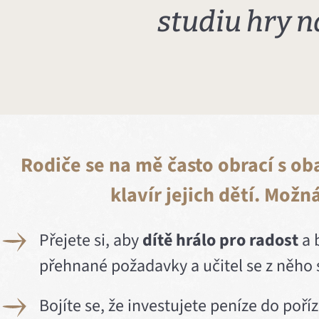
studiu hry na
Rodiče se na mě často obrací s o
klavír jejich dětí. Možná
Přejete si, aby
dítě hrálo pro radost
a 
přehnané požadavky a učitel se z něho 
Bojíte se, že investujete peníze do poříz