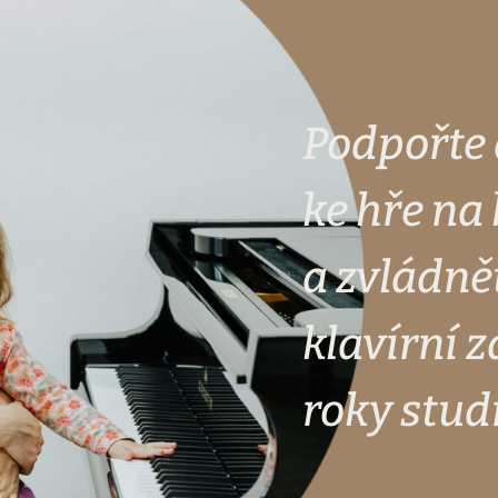
Podpořte 
ke hře na 
a zvládn
klavírní z
roky stud