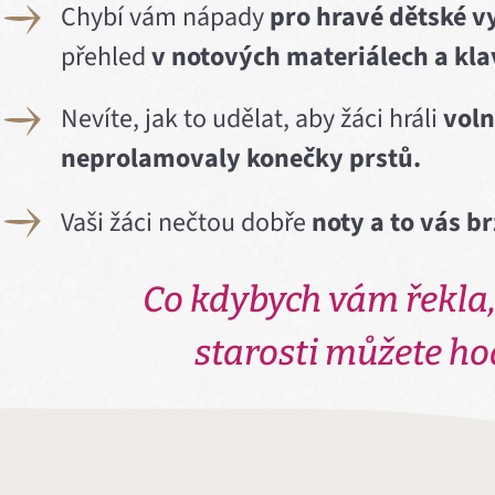
Chybí vám nápady
pro hravé dětské v
přehled
v notových materiálech a kla
Nevíte, jak to udělat, aby žáci hráli
voln
neprolamovaly konečky prstů.
Vaši žáci nečtou dobře
noty a to vás b
Co kdybych vám řekla,
starosti můžete ho