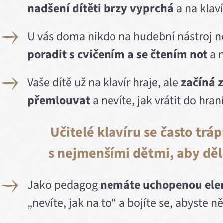
nadšení dítěti brzy vyprchá
a na klav
U vás doma nikdo na hudební nástroj ne
poradit s cvičením
a se čtením not
a n
Vaše dítě už na klavír hraje, ale
začíná z
přemlouvat
a nevíte, jak vrátit do hran
Učitelé klavíru se často tráp
s nejmenšími dětmi, aby děl
Jako pedagog
nemáte uchopenou ele
„nevíte, jak na to“ a bojíte se, abyste n