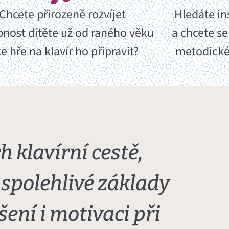
Chcete přirozeně rozvíjet
Hledáte in
nost dítěte už od raného věku
a chcete se
ke hře na klavír ho připravit?
metodické
h klavírní cestě,
spolehlivé základy
šení i motivaci při