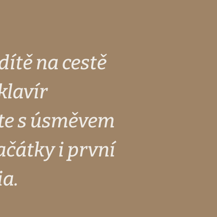
dítě na cestě
klavír
ěte s úsměvem
ačátky i první
ia.