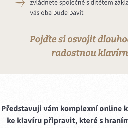
zvládnete společně s dítětem zákl
vás oba bude bavit
Pojďte si osvojit dlouh
radostnou klavírní
Představuji vám komplexní online ku
ke klavíru připravit, které s hraní