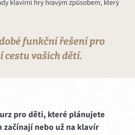
ady klavírní hry hravým způsobem, který
odobé funkční řešení pro
 cestu vašich dětí.
rz pro děti, které plánujete
m začínají nebo už na klavír