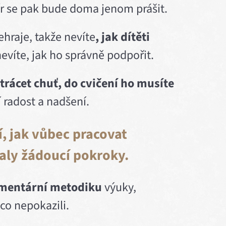
ír se pak bude doma jenom prášit.
hraje, takže nevíte
, jak dítěti
evíte, jak ho správně podpořit.
trácet chuť, do cvičení ho musíte
í radost a nadšení.
í, jak vůbec pracovat
aly žádoucí pokroky.
mentární metodiku
výuky,
ěco nepokazili.