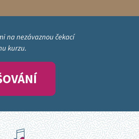
 mi na nezávaznou čekací
hu kurzu.
ŠOVÁNÍ