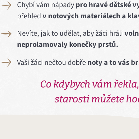
Chybí vám nápady
pro hravé dětské v
přehled
v notových materiálech a kla
Nevíte, jak to udělat, aby žáci hráli
voln
neprolamovaly konečky prstů.
Vaši žáci nečtou dobře
noty a to vás b
Co kdybych vám řekla,
starosti můžete ho