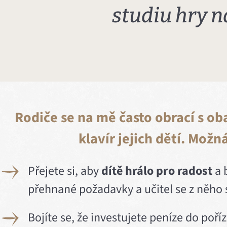
studiu hry na
Rodiče se na mě často obrací s o
klavír jejich dětí. Možná
Přejete si, aby
dítě hrálo pro radost
a 
přehnané požadavky a učitel se z něho 
Bojíte se, že investujete peníze do poříz