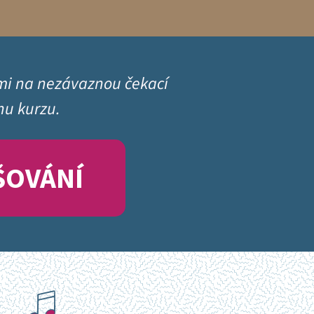
 mi na nezávaznou čekací
hu kurzu.
ŠOVÁNÍ