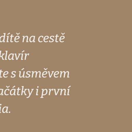
dítě na cestě
klavír
ěte s úsměvem
ačátky i první
ia.