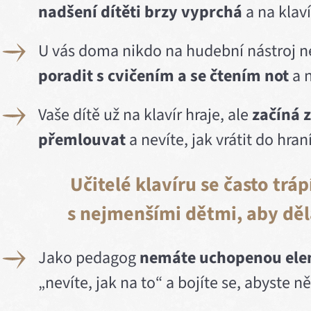
nadšení dítěti brzy vyprchá
a na klav
U vás doma nikdo na hudební nástroj ne
poradit s cvičením
a se čtením not
a n
Vaše dítě už na klavír hraje, ale
začíná z
přemlouvat
a nevíte, jak vrátit do hran
Učitelé klavíru se často tráp
s nejmenšími dětmi, aby děl
Jako pedagog
nemáte uchopenou ele
„nevíte, jak na to“ a bojíte se, abyste n