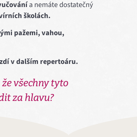
yučování
a nemáte dostatečný
vírních školách.
ými pažemi, vahou,
rzdí v dalším repertoáru.
 že všechny tyto
dit za hlavu?