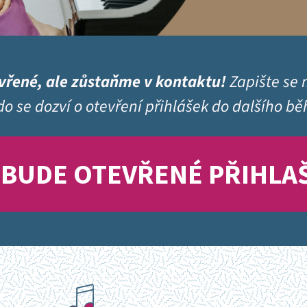
vřené, ale zůstaňme v kontaktu!
Zapište se
kdo se dozví o otevření přihlášek do dalšího bě
Ž BUDE OTEVŘENÉ PŘIHLA