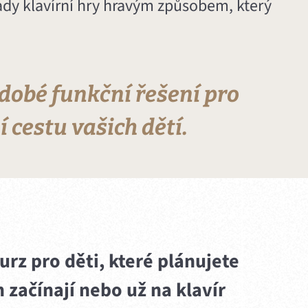
ady klavírní hry hravým způsobem, který
odobé funkční řešení pro
 cestu vašich dětí.
rz pro děti, které plánujete
m začínají nebo už na klavír