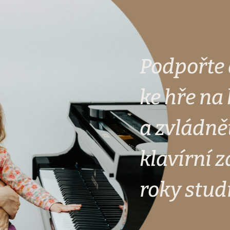
Podpořte 
ke hře na 
a zvládn
klavírní z
roky stud