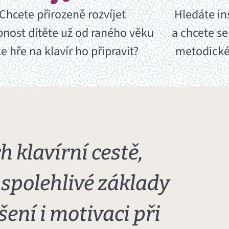
Chcete přirozeně rozvíjet
Hledáte in
nost dítěte už od raného věku
a chcete se
ke hře na klavír ho připravit?
metodické
h klavírní cestě,
spolehlivé základy
šení i motivaci při