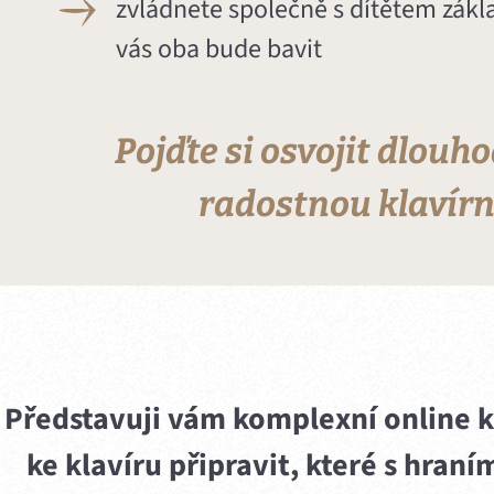
zvládnete společně s dítětem zákl
vás oba bude bavit
Pojďte si osvojit dlouh
radostnou klavírní
Představuji vám komplexní online ku
ke klavíru připravit, které s hraní