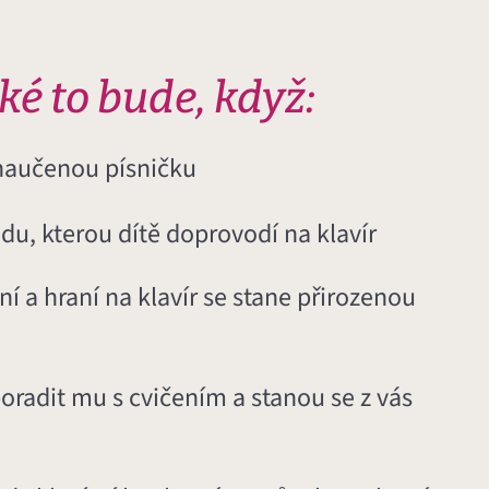
aké to bude, když:
 naučenou písničku
du, kterou dítě doprovodí na klavír
ení a hraní na klavír se stane přirozenou
poradit mu s cvičením a stanou se z vás