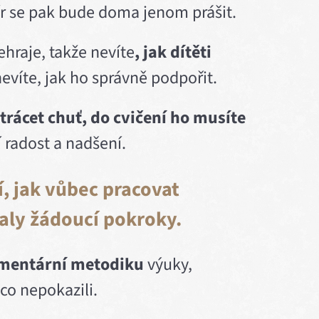
ír se pak bude doma jenom prášit.
hraje, takže nevíte
, jak dítěti
evíte, jak ho správně podpořit.
trácet chuť, do cvičení ho musíte
í radost a nadšení.
í, jak vůbec pracovat
aly žádoucí pokroky.
mentární metodiku
výuky,
ěco nepokazili.