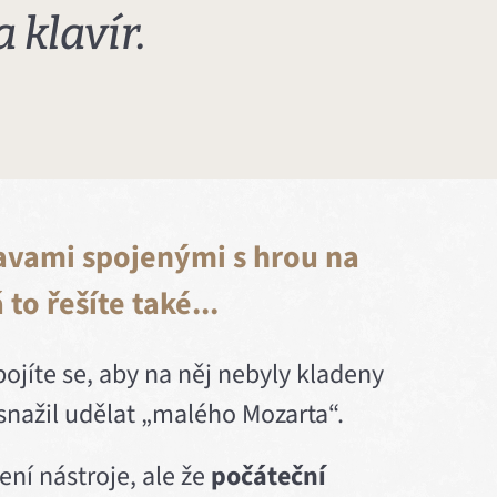
 klavír.
bavami spojenými s hrou na
 to řešíte také...
bojíte se, aby na něj nebyly kladeny
snažil udělat „malého Mozarta“.
ení nástroje, ale že
počáteční