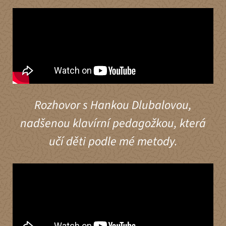
Rozhovor s Hankou Dlubalovou,
nadšenou klavírní pedagožkou, která
učí děti podle mé metody.