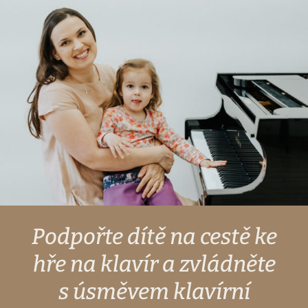
Podpořte dítě na cestě ke
hře na klavír a zvládněte
s úsměvem klavírní