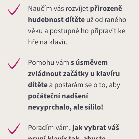
Naučím vás rozvíjet
přirozeně
hudebnost dítěte
už od raného
věku a postupně ho připravit ke
hře na klavír.
Pomohu vám
s úsměvem
zvládnout začátky u klavíru
dítěte
a postarám se o to, aby
počáteční nadšení
nevyprchalo, ale sílilo!
Poradím vám,
jak vybrat váš
první klavír tak, abyste