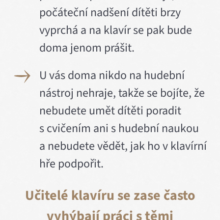
počáteční nadšení dítěti brzy
vyprchá a na klavír se pak bude
doma jenom prášit.
U vás doma nikdo na hudební
nástroj nehraje, takže se bojíte, že
nebudete umět dítěti poradit
s cvičením ani s hudební naukou
a nebudete vědět, jak ho v klavírní
hře podpořit.
Učitelé klavíru se zase často
vyhýbají práci s těmi