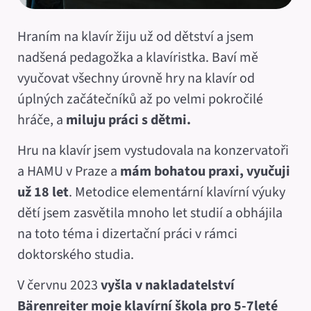
Hraním na klavír žiju už od dětství a jsem
nadšená pedagožka a klavíristka. Baví mě
vyučovat všechny úrovně hry na klavír od
úplných začátečníků až po velmi pokročilé
hráče, a
miluju práci s dětmi.
Hru na klavír jsem vystudovala na konzervatoři
a HAMU v Praze a
mám bohatou praxi, vyučuji
už 18 let
. Metodice elementární klavírní výuky
dětí jsem zasvětila mnoho let studií a obhájila
na toto téma i dizertační práci v rámci
doktorského studia.
V červnu 2023
vyšla v nakladatelství
Bärenreiter moje klavírní škola pro 5-7leté