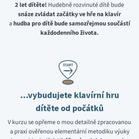
2 let dítěte!
Hudebně rozvinuté dítě bude
snáze zvládat začátky ve hře na klavír
a
hudba pro dítě bude samozřejmou součástí
každodenního života.
S
T
A
R
T
…vybudujete klavírní hru
dítěte od počátků
V kurzu se opřeme o mou detailně zpracovanou
a praxí ověřenou elementární metodiku výuky