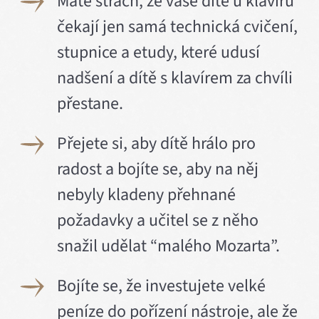
Máte strach, že vaše dítě u klavíru
čekají jen samá technická cvičení,
stupnice a etudy, které udusí
nadšení a dítě s klavírem za chvíli
přestane.
Přejete si, aby dítě hrálo pro
radost a bojíte se, aby na něj
nebyly kladeny přehnané
požadavky a učitel se z něho
snažil udělat “malého Mozarta”.
Bojíte se, že investujete velké
peníze do pořízení nástroje, ale že