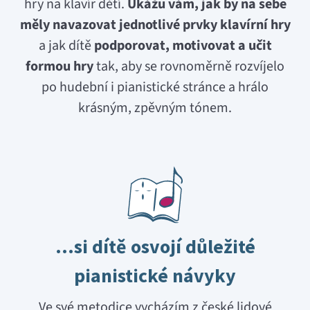
hry na klavír dětí.
Ukážu vám, jak by na sebe
měly navazovat jednotlivé prvky klavírní hry
a jak dítě
podporovat, motivovat a učit
formou hry
tak, aby se rovnoměrně rozvíjelo
po hudební i pianistické stránce a hrálo
krásným, zpěvným tónem.
…si dítě osvojí důležité
pianistické návyky
Ve své metodice vycházím z české lidové