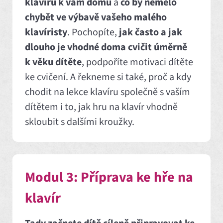
klavíru k vám domů
a
co by nemělo
chybět ve výbavě vašeho malého
klavíristy
. Pochopíte,
jak často a jak
dlouho je vhodné doma cvičit úměrně
k věku dítěte
, podpoříte motivaci dítěte
ke cvičení. A řekneme si také, proč a kdy
chodit na lekce klavíru společně s vaším
dítětem i to, jak hru na klavír vhodně
skloubit s dalšími kroužky.
Modul 3: Příprava ke hře na
klavír