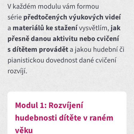
V každém modulu vám formou
série
předtočených výukových videí
a
materiálů ke stažení
vysvětlím,
jak
přesně danou aktivitu nebo cvičení
s dítětem provádět
a jakou hudební či
pianistickou dovednost dané cvičení
rozvíjí.
Modul 1: Rozvíjení
hudebnosti dítěte v raném
věku