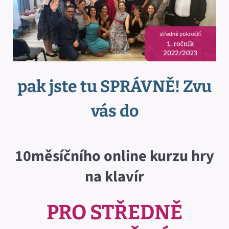
pak jste tu SPRÁVNĚ!
Zvu
vás do
10měsíčního online kurzu hry
na klavír
PRO STŘEDNĚ