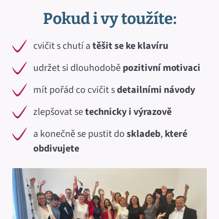
Pokud i vy toužíte:
cvičit s chutí a
těšit
se
ke
klavíru
udržet si dlouhodobě
pozitivní
motivaci
mít pořád co cvičit s
detailními
návody
zlepšovat se
technicky
i výrazově
a konečně se pustit do
skladeb
,
které
obdivujete