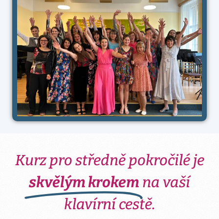
Kurz pro středně pokročilé je
skvělým krokem
na vaší
klavírní cestě.