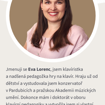
Jmenuji se
Eva Lorenc
, jsem klavíristka
a nadšená pedagožka hry na klavír. Hraju už od
dětství a vystudovala jsem konzervatoř
v Pardubicích a pražskou Akademii múzických
umění. Dokonce mám i doktorát v oboru
klavírní pedagogiky a vytvořila jsem si vlastní