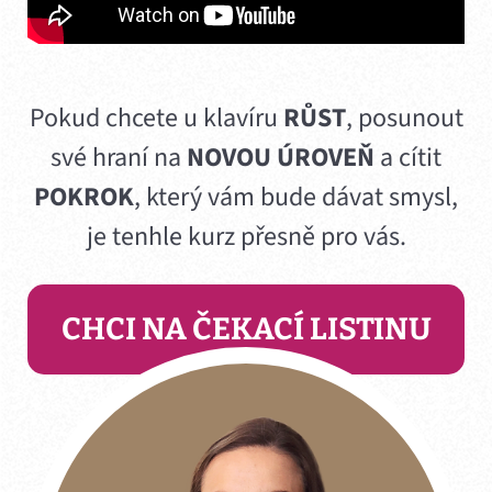
Pokud chcete u klavíru
RŮST
, posunout
své hraní na
NOVOU ÚROVEŇ
a cítit
POKROK
, který vám bude dávat smysl,
je tenhle kurz přesně pro vás.
CHCI NA ČEKACÍ LISTINU