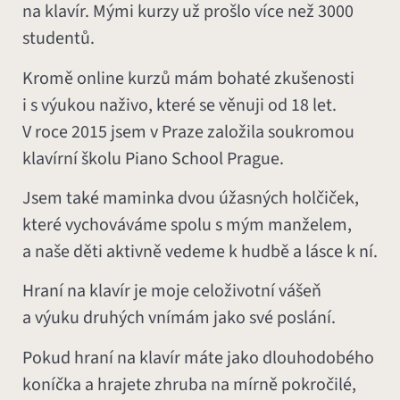
na klavír. Mými kurzy už prošlo více než 3000
studentů.
Kromě online kurzů mám bohaté zkušenosti
i s výukou naživo, které se věnuji od 18 let.
V roce 2015 jsem v Praze založila soukromou
klavírní školu Piano School Prague.
Jsem také maminka dvou úžasných holčiček,
které vychováváme spolu s mým manželem,
a naše děti aktivně vedeme k hudbě a lásce k ní.
Hraní na klavír je moje celoživotní vášeň
a výuku druhých vnímám jako své poslání.
Pokud hraní na klavír máte jako dlouhodobého
koníčka a hrajete zhruba na mírně pokročilé,