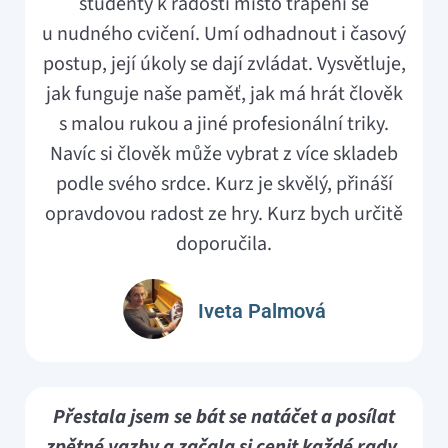
studenty k radosti místo trápení se
u nudného cvičení. Umí odhadnout i časový
postup, její úkoly se dají zvládat. Vysvětluje,
jak funguje naše paměť, jak má hrát člověk
s malou rukou a jiné profesionální triky.
Navíc si člověk může vybrat z více skladeb
podle svého srdce. Kurz je skvělý, přináší
opravdovou radost ze hry. Kurz bych určitě
doporučila.
Iveta Palmová
Přestala jsem se bát se natáčet a posílat
zpětné vazby a začala si cenit každé rady.