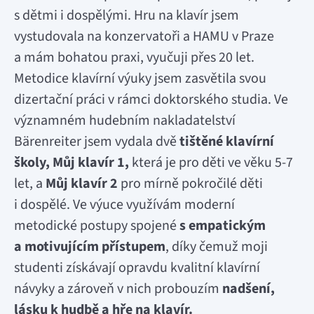
s dětmi i dospělými. Hru na klavír jsem
vystudovala na konzervatoři a HAMU v Praze
a mám bohatou praxi, vyučuji přes 20 let.
Metodice klavírní výuky jsem zasvětila svou
dizertační práci v rámci doktorského studia. Ve
významném hudebním nakladatelství
Bärenreiter jsem vydala dvě
tištěné klavírní
školy, Můj klavír 1,
která je pro děti ve věku 5-7
let, a
Můj klavír 2
pro mírně pokročilé děti
i dospělé. Ve výuce využívám moderní
metodické postupy spojené
s empatickým
a motivujícím přístupem
, díky čemuž moji
studenti získávají opravdu kvalitní klavírní
návyky a zároveň v nich probouzím
nadšení,
lásku k hudbě a hře na klavír.