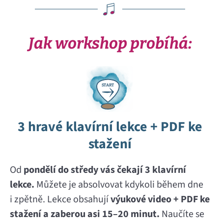
Jak workshop probíhá:
S
T
A
R
T
3 hravé klavírní lekce + PDF ke
stažení
Od
pondělí do středy vás čekají 3 klavírní
lekce.
Můžete je absolvovat kdykoli během dne
i zpětně. Lekce obsahují
výukové video + PDF ke
stažení a zaberou asi 15–20 minut.
Naučíte se