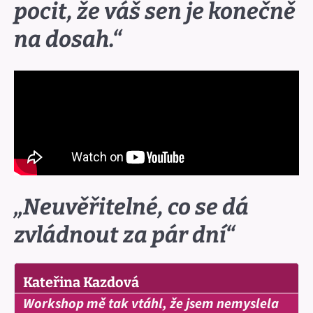
pocit, že váš sen je konečně
na dosah.“
„Neuvěřitelné, co se dá
zvládnout za pár dní“
Kateřina Kazdová
Workshop mě tak vtáhl, že jsem nemyslela