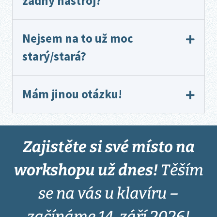
žádný nástroj?
Nejsem na to už moc
starý/stará?
Mám jinou otázku!
Zajistěte si své místo na
workshopu už dnes!
Těším
se na vás u klavíru –
začínáme 14. září 2026!