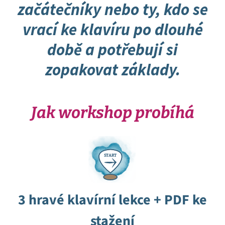
začátečníky nebo ty, kdo se
vrací ke klavíru po dlouhé
době a potřebují si
zopakovat základy.
Jak workshop probíhá
S
T
A
R
T
3 hravé klavírní lekce + PDF ke
stažení