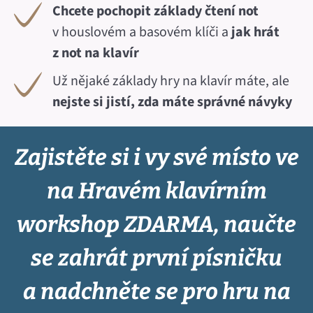
Chcete pochopit základy čtení not
v houslovém a basovém klíči a
jak hrát
z not na klavír
Už nějaké základy hry na klavír máte, ale
nejste si jistí, zda máte správné návyky
Zajistěte si i vy své místo ve
na Hravém klavírním
workshop ZDARMA, naučte
se zahrát první písničku
a nadchněte se pro hru na