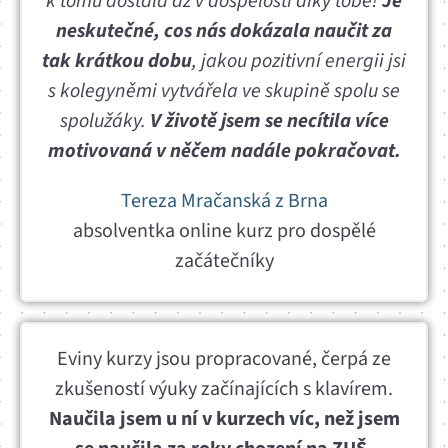
k tomu dostala až v dospělosti díky tobě!
Je
neskutečné, cos nás dokázala naučit za
tak krátkou dobu
, jakou pozitivní energii jsi
s kolegyněmi vytvářela ve skupině spolu se
spolužáky.
V životě jsem se necítila více
motivovaná v něčem nadále pokračovat.
Tereza Mračanská z Brna
absolventka online kurz pro dospělé
začátečníky
Eviny kurzy jsou propracované, čerpá ze
zkušeností výuky začínajících s klavírem.
Naučila jsem u ní v kurzech víc, než jsem