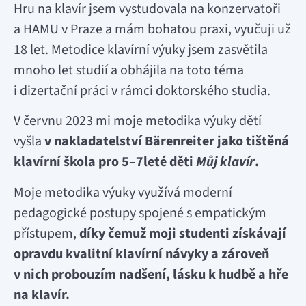
Hru na klavír jsem vystudovala na konzervatoři
a HAMU v Praze a mám bohatou praxi, vyučuji už
18 let. Metodice klavírní výuky jsem zasvětila
mnoho let studií a obhájila na toto téma
i dizertační práci v rámci doktorského studia.
V červnu 2023 mi moje metodika výuky dětí
vyšla
v nakladatelství Bärenreiter jako tištěná
klavírní škola pro 5–7leté děti
Můj klavír
.
Moje metodika výuky využívá moderní
pedagogické postupy spojené s empatickým
přístupem,
díky čemuž moji studenti získávají
opravdu kvalitní klavírní návyky a zároveň
v nich probouzím nadšení, lásku k hudbě a hře
na klavír.