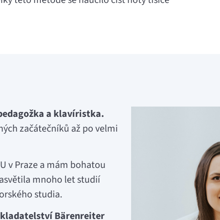
íky této metodě se naučilo číst noty tisíce
 pedagožka a klavíristka.
ných začátečníků až po velmi
AMU v Praze a mám bohatou
zasvětila mnoho let studií
torského studia.
kladatelství Bärenreiter