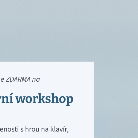
 se ZDARMA na
rní workshop
osti s hrou na klavír,