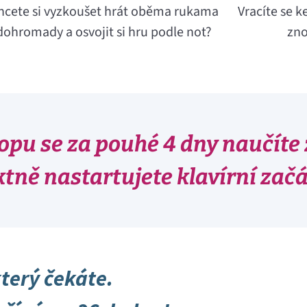
hcete si vyzkoušet hrát oběma rukama
Vracíte se k
dohromady a osvojit si hru podle not?
zno
pu se za pouhé 4 dny naučíte
ktně nastartujete klavírní zač
který čekáte.