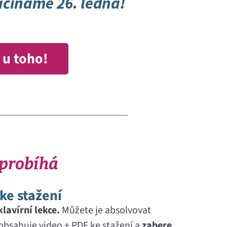
čínáme 26. ledna!
 u toho!
 probíhá
 ke stažení
klavírní lekce.
Můžete je absolvovat
obsahuje video + PDF ke stažení a
zabere