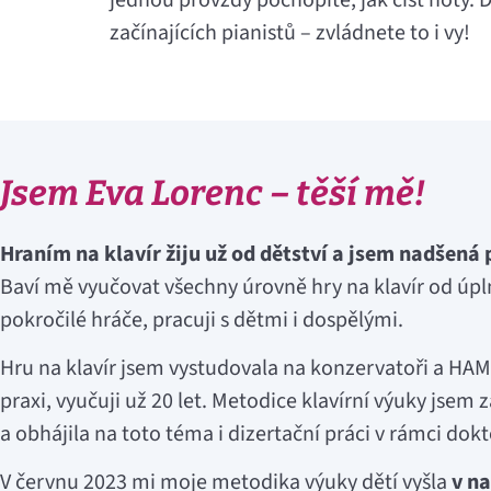
jednou provždy pochopíte, jak číst noty. D
začínajících pianistů – zvládnete to i vy!
Jsem Eva Lorenc – těší mě!
Hraním na klavír žiju už od dětství a jsem nadšená
Baví mě vyučovat všechny úrovně hry na klavír od úpl
pokročilé hráče, pracuji s dětmi i dospělými.
Hru na klavír jsem vystudovala na konzervatoři a H
praxi, vyučuji už 20 let. Metodice klavírní výuky jsem 
a obhájila na toto téma i dizertační práci v rámci dok
V červnu 2023 mi moje metodika výuky dětí vyšla
v na