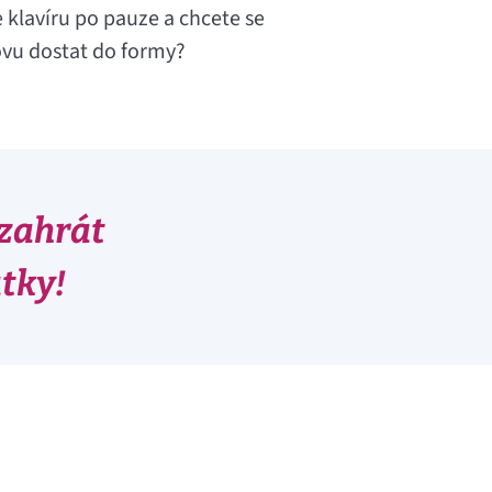
e klavíru po pauze a chcete se
vu dostat do formy?
 zahrát
átky!