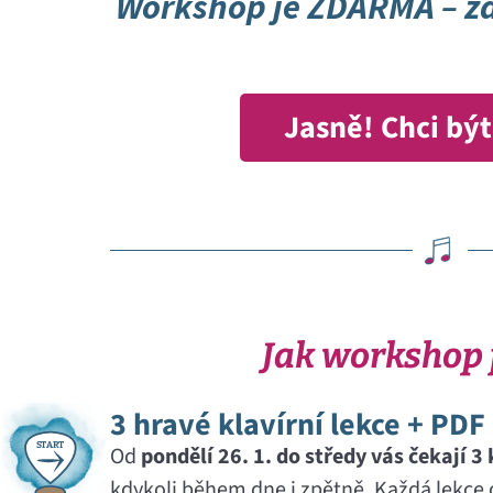
Workshop je ZDARMA – za
Jasně! Chci být
Jak workshop
3 hravé klavírní lekce + PDF
S
T
A
R
T
Od
pondělí 26. 1. do středy vás čekají 3 
kdykoli během dne i zpětně. Každá lekce 