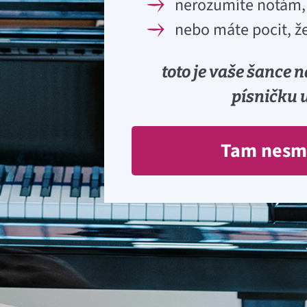
nerozumíte notám,
nebo máte pocit, že
toto je vaše šance n
písničku u
Tam nesm