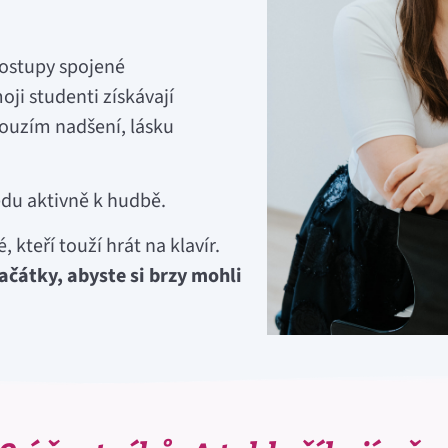
ostupy spojené
ji studenti získávají
bouzím nadšení, lásku
du aktivně k hudbě.
 kteří touží hrát na klavír.
čátky, abyste si brzy mohli