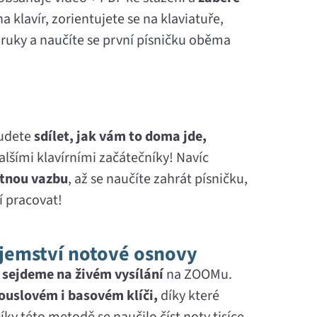
a klavír, zorientujete se na klaviatuře,
 ruky a naučíte se první písničku oběma
budete
sdílet, jak vám to doma jde,
alšími klavírními začátečníky! Navíc
tnou vazbu
, až se naučíte zahrát písničku,
í pracovat!
ajemství notové osnovy
n sejdeme na živém vysílání
na ZOOMu.
houslovém i basovém klíči,
díky které