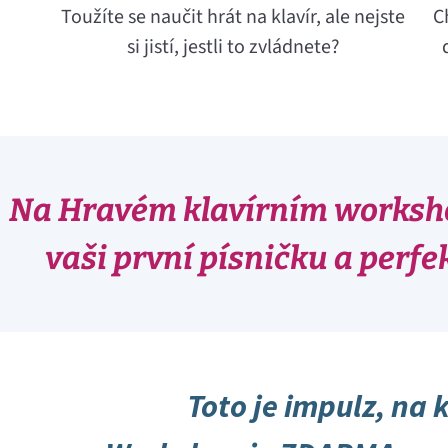
Toužíte se naučit hrát na klavír, ale nejste
C
si jistí, jestli to zvládnete?
Na Hravém klavírním worksho
vaši první písničku a perfe
Toto je impulz, na 