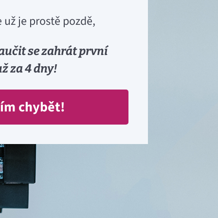
 už je prostě pozdě,
aučit se zahrát první
ž za 4 dny!
ím chybět!