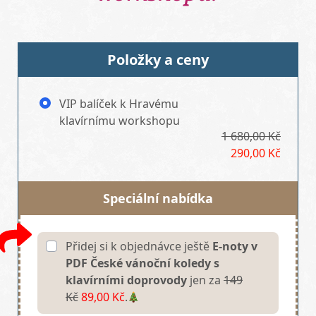
Položky a ceny
VIP balíček k Hravému
klavírnímu workshopu
1 680,00 Kč
290,00 Kč
Speciální nabídka
Přidej si k objednávce ještě
E-noty v
PDF České vánoční koledy s
klavírními doprovody
jen za
149
Kč
89,00 Kč
.