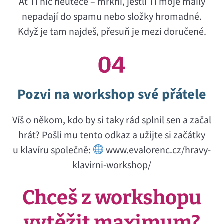
Ať Ti nic neuteče – mrkni, jestli Ti moje maily
nepadají do spamu nebo složky hromadné.
Když je tam najdeš, přesuň je mezi doručené.
Pozvi na workshop své přátele
Víš o někom, kdo by si taky rád splnil sen a začal
hrát? Pošli mu tento odkaz a užijte si začátky
u klavíru společně:
www.evalorenc.cz/hravy-
klavirni-workshop/
Chceš z workshopu
vytěžit maximum?