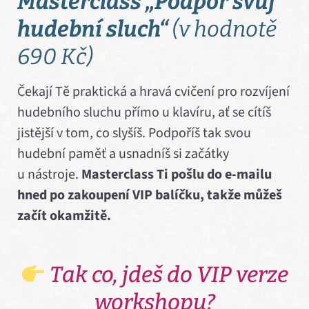
Masterclass „Podpoř svůj
hudební sluch“
(v hodnotě
690 Kč)
Čekají Tě praktická a hravá cvičení pro rozvíjení
hudebního sluchu přímo u klavíru, ať se cítíš
jistější v tom, co slyšíš. Podpoříš tak svou
hudební paměť a usnadníš si začátky
u nástroje.
Masterclass Ti pošlu do e-mailu
hned po zakoupení VIP balíčku, takže můžeš
začít okamžitě.
Tak co, jdeš do VIP verze
workshopu?