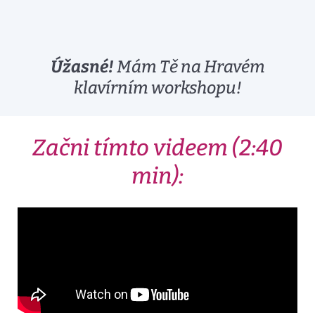
Úžasné!
Mám Tě na Hravém
klavírním workshopu!
Začni tímto videem (2:40
min):