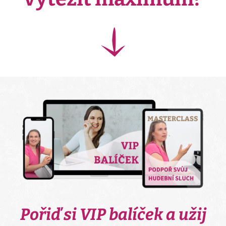
Pořiď si VIP balíček a užij