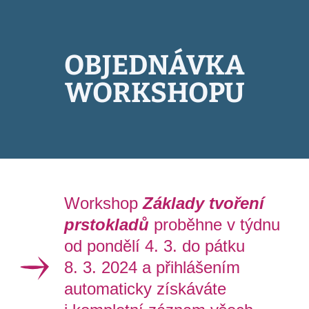
OBJEDNÁVKA
WORKSHOPU
Workshop
Základy tvoření
prstokladů
proběhne v týdnu
od pondělí 4. 3. do pátku
8. 3. 2024 a přihlášením
automaticky získáváte