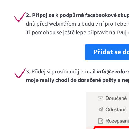
2. Připoj se k podpůrné facebookové sku
dnů před webinářem a budu v ní pro Tebe m
Ti pomohou se ještě lépe připravit na Tvůj n
Přidat se d
3. Přidej si prosím můj e-mail
info@evalor
moje maily chodí do doručené pošty a n