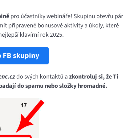
pině
pro účastníky webináře! Skupinu otevřu pár
ít připravené bonusové aktivity a úkoly, které
ejlepší klavírní rok 2025.
o FB skupiny
enc.cz
do svých kontaktů a
zkontroluj si, že Ti
epadají do spamu nebo složky hromadné.