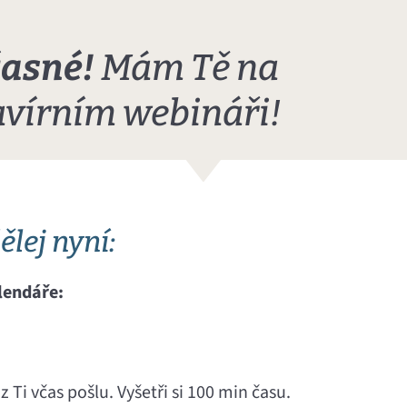
asné!
Mám Tě na
avírním webináři!
ělej nyní:
lendáře:
Ti včas pošlu. Vyšetři si 100 min času.