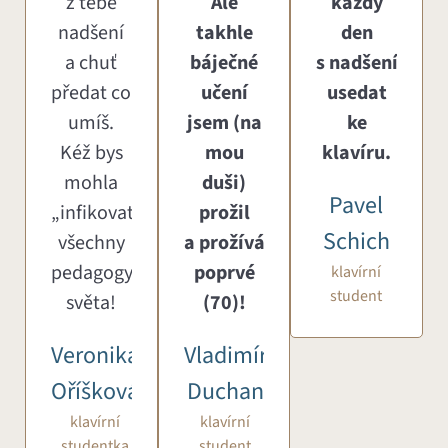
z tebe
Ale
každý
nadšení
takhle
den
a chuť
báječné
s nadšením
předat co
učení
usedat
umíš.
jsem (na
ke
Kéž bys
mou
klavíru.
mohla
duši)
Pavel
„infikovat“
prožil
Schich
všechny
a prožívám
pedagogy
poprvé
klavírní
student
světa!
(70)!
Veronika
Vladimír
Oříšková
Duchan
klavírní
klavírní
studentka
student