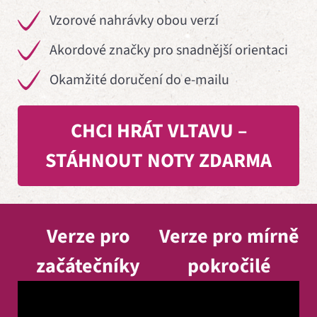
Vzorové nahrávky obou verzí
Akordové značky pro snadnější orientaci
Okamžité doručení do e-mailu
CHCI HRÁT VLTAVU –
STÁHNOUT NOTY ZDARMA
Verze pro
Verze pro mírně
začátečníky
pokročilé