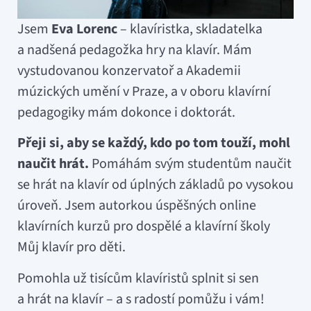
Jsem
Eva
Lorenc
– klavíristka, skladatelka
a nadšená pedagožka hry na klavír. Mám
vystudovanou konzervatoř a Akademii
múzických umění v Praze, a v oboru klavírní
pedagogiky mám dokonce i doktorát.
Přeji si, aby se každý, kdo po tom touží, mohl
naučit hrát.
Pomáhám svým studentům naučit
se hrát na klavír od úplných základů po vysokou
úroveň. Jsem autorkou úspěšných online
klavírních kurzů pro dospělé a klavírní školy
Můj klavír pro děti.
Pomohla už tisícům klavíristů splnit si sen
a hrát na klavír – a s radostí pomůžu i vám!