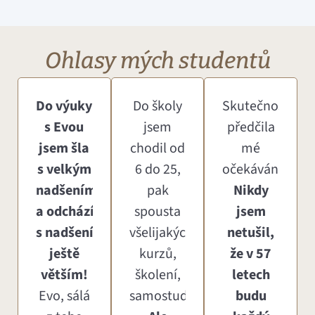
Ohlasy mých studentů
Do výuky
Do školy
Skutečnost
s Evou
jsem
předčila
jsem šla
chodil od
mé
s velkým
6 do 25,
očekávání.
nadšením
pak
Nikdy
a odcházím
spousta
jsem
s nadšením
všelijakých
netušil,
ještě
kurzů,
že v 57
větším!
školení,
letech
Evo, sálá
samostudium...
budu