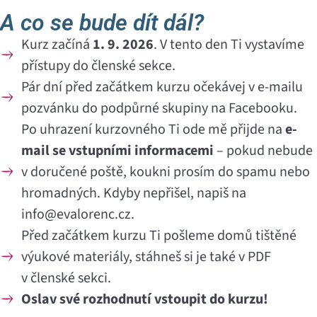
A co se bude dít dál?
Kurz začíná
1. 9. 2026
. V tento den Ti vystavíme
přístupy do členské sekce.
Pár dní před začátkem kurzu očekávej v e-mailu
pozvánku do podpůrné skupiny na Facebooku.
Po uhrazení kurzovného Ti ode mě přijde na
e-
mail se vstupními informacemi
– pokud nebude
v doručené poště, koukni prosím do spamu nebo
hromadných. Kdyby nepřišel, napiš na
info@evalorenc.cz.
Před začátkem kurzu Ti pošleme domů tištěné
výukové materiály, stáhneš si je také v PDF
v členské sekci.
Oslav své rozhodnutí vstoupit do kurzu!