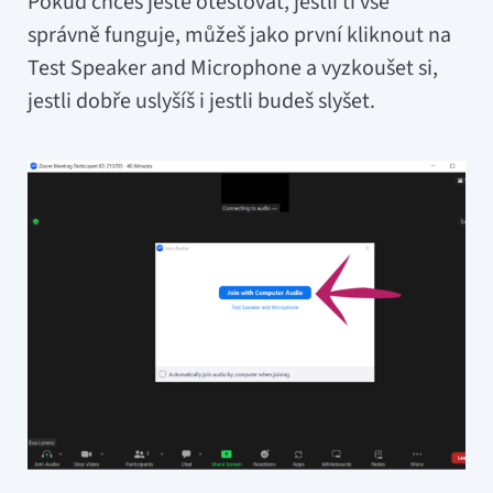
Pokud chceš ještě otestovat, jestli ti vše
správně funguje, můžeš jako první kliknout na
Test Speaker and Microphone a vyzkoušet si,
jestli dobře uslyšíš i jestli budeš slyšet.