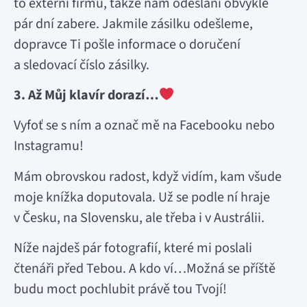
to externí firmu, takže nám odeslání obvykle
pár dní zabere. Jakmile zásilku odešleme,
dopravce Ti pošle informace o doručení
a sledovací číslo zásilky.
3. Až Můj klavír dorazí…
Vyfoť se s ním a označ mě na Facebooku nebo
Instagramu!
Mám obrovskou radost, když vidím, kam všude
moje knížka doputovala. Už se podle ní hraje
v Česku, na Slovensku, ale třeba i v Austrálii.
Níže najdeš pár fotografií, které mi poslali
čtenáři před Tebou. A kdo ví…Možná se příště
budu moct pochlubit právě tou Tvojí!