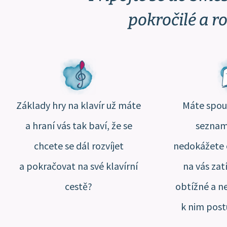
pokročilé a ro
Základy hry na klavír už máte
Máte spou
a hraní vás tak baví, že se
seznamu
chcete se dál rozvíjet
nedokážete o
a pokračovat na své klavírní
na vás zat
cestě?
obtížné a nejs
k nim post