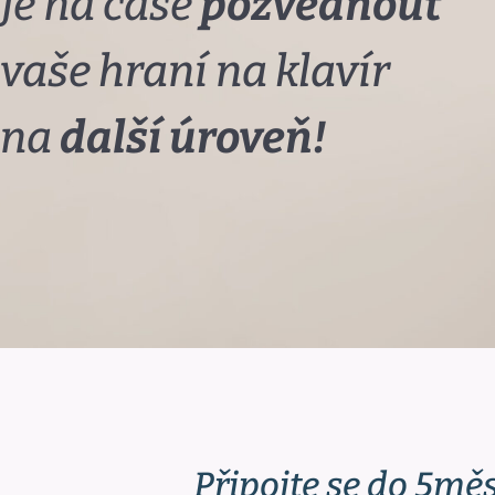
Je na čase
pozvednout
vaše hraní na klavír
na
další úroveň!
Připojte se do 5měs