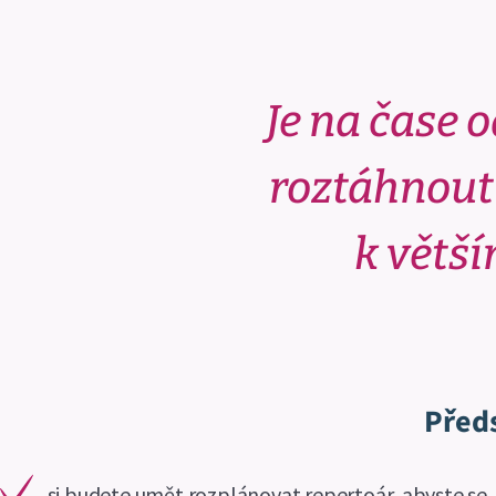
Je na čase o
roztáhnout 
k větš
Předs
si budete umět rozplánovat repertoár, abyste se