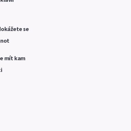
dokážete se
 not
te mít kam
i