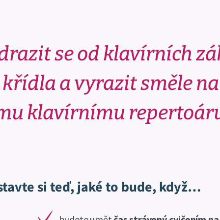
drazit se od klavírních z
křídla a vyrazit směle na
ímu klavírnímu repertoár
tavte si teď, jaké to bude, když…
budete umět
čas strávený cvičením na 