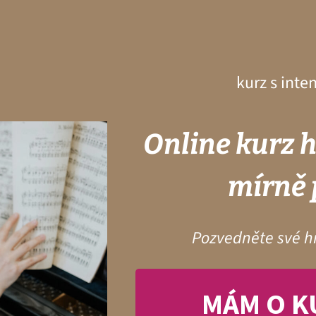
kurz s inte
Online kurz h
mírně 
Pozvedněte své h
MÁM O K