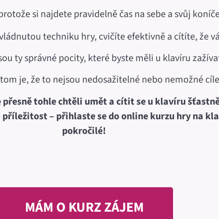
 protože si najdete pravidelně čas na sebe a svůj koníč
ládnutou techniku hry, cvičíte efektivně a cítíte, že v
sou ty správné pocity, které byste měli u klavíru zažíva
 tom je, že to nejsou nedosažitelné nebo nemožné cíle
 přesně tohle chtěli umět a cítit se u klavíru šťastn
říležitost – přihlaste se do online kurzu hry na kl
pokročilé!
MÁM O KURZ ZÁJEM