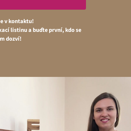
 v kontaktu!
ací listinu a buďte první, kdo se
om dozví!