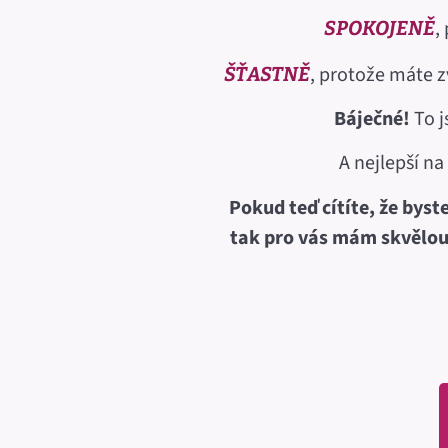
,
SPOKOJENĚ
, protože máte zv
ŠŤASTNĚ
Báječné!
To j
A nejlepší na
Pokud teď cítíte, že byste
tak pro vás mám skvělou p