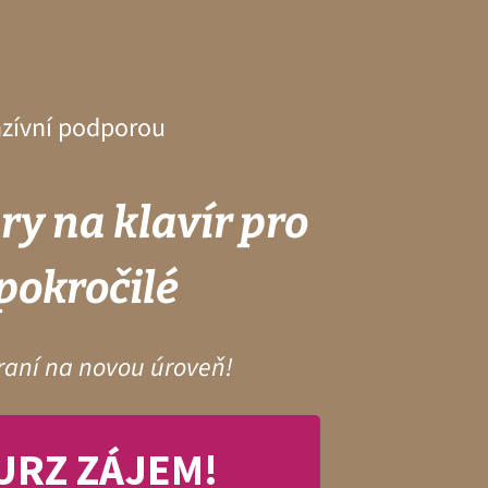
nzívní podporou
ry na klavír pro
pokročilé
raní na novou úroveň!
URZ ZÁJEM!