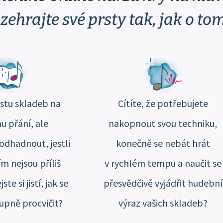
zehrajte své prsty tak, jak o tom
stu skladeb na
Cítíte, že potřebujete
 přání, ale
nakopnout svou techniku,
dhadnout, jestli
konečně se nebát hrát
ím nejsou příliš
v rychlém tempu a naučit se
te si jistí, jak se
přesvědčivě vyjádřit hudební
upně procvičit?
výraz vašich skladeb?