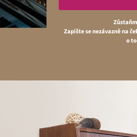
Zůstaňme
Zapište se nezávazně na ček
o t