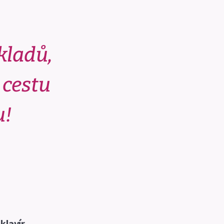
ákladů,
 cestu
u!
klavír