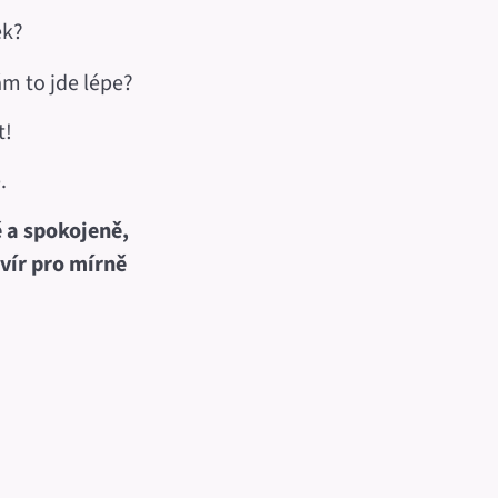
ek?
ám to jde lépe?
t!
.
ě a spokojeně,
avír pro mírně