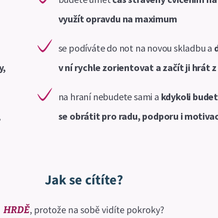
využít opravdu na maximum
se podíváte do not na novou skladbu a
y,
v ní rychle zorientovat a začít ji hrát z
na hraní nebudete sami a
kdykoli bude
,
se obrátit pro radu, podporu i motivac
Jak se cítíte?
, protože na sobě vidíte pokroky?
HRDĚ