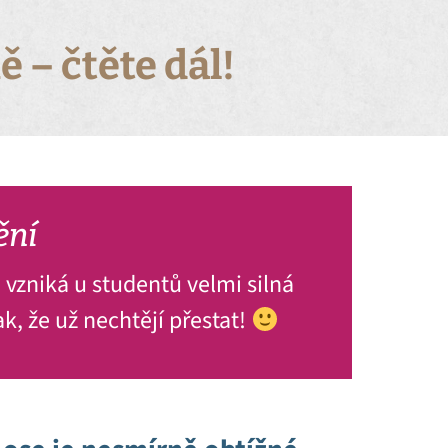
ě – čtěte dál!
ění
 vzniká u studentů velmi silná
tak, že už nechtějí přestat!