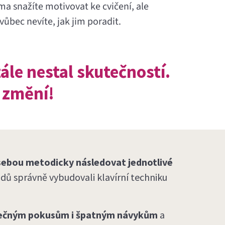
ma snažíte motivovat ke cvičení, ale
 vůbec nevíte, jak jim poradit.
tále nestal skutečností.
í změní!
 sebou metodicky následovat jednotlivé
adů správně vybudovali klavírní techniku
ytečným pokusům i špatným návykům
a