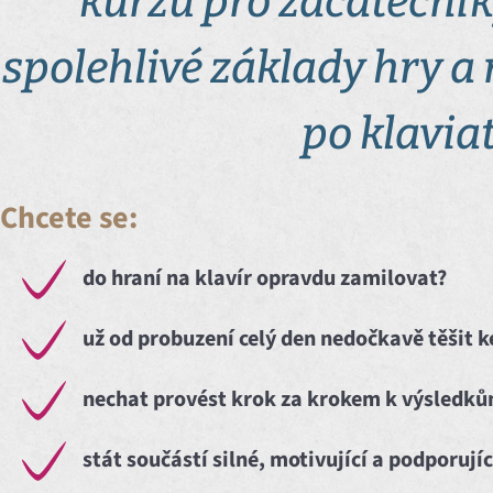
kurzu pro začátečník
spolehlivé základy hry a 
po klavia
Chcete se:
do hraní na klavír opravdu zamilovat?
už od probuzení celý den nedočkavě těšit k
nechat provést krok za krokem k výsledkům 
stát součástí silné, motivující a podporují