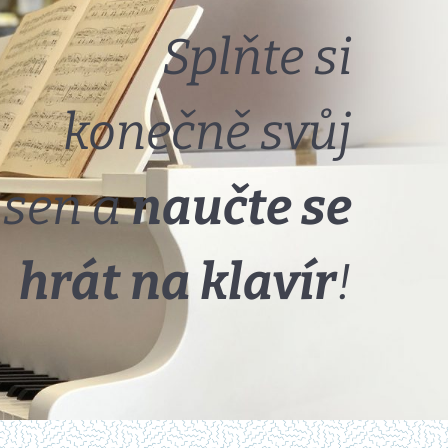
Splňte si
konečně svůj
sen a
naučte se
hrát na klavír
!