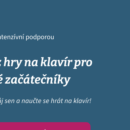
intenzívní podporou
 hry na klavír pro
é začátečníky
j sen a naučte se hrát na klavír!