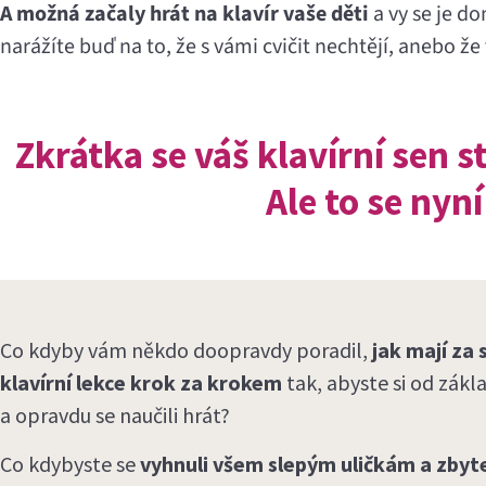
A možná začaly hrát na klavír vaše děti
a vy se je do
narážíte buď na to, že s vámi cvičit nechtějí, anebo že
Zkrátka se váš klavírní sen s
Ale to se nyn
Co kdyby vám někdo doopravdy poradil,
jak mají za
klavírní lekce
krok za krokem
tak, abyste si od zákl
a opravdu se naučili hrát?
Co kdybyste se
vyhnuli všem slepým uličkám a zb