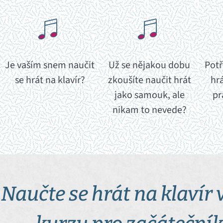
Je vaším snem naučit
Už se nějakou dobu
Potř
se hrát na klavír?
zkoušíte naučit hrát
hrá
jako samouk, ale
pr
nikam to nevede?
Naučte se hrát na klavír