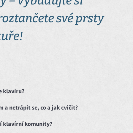
y – vybudujte si
roztančete své prsty
tuře!
e klavíru?
a netrápit se, co a jak cvičit?
cí klavírní komunity?