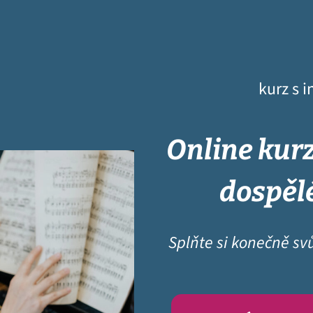
kurz s 
Online kurz
dospěl
Splňte si konečně svů