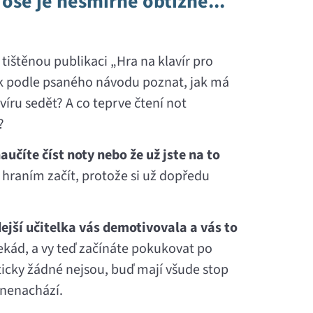
 ose je nesmírně obtížné...
i tištěnou publikaci „Hra na klavír pro
Jak podle psaného návodu poznat, jak má
víru sedět? A co teprve čtení not
?
učíte číst noty nebo že už jste na to
s hraním začít, protože si už dopředu
hdejší učitelka vás demotivovala a vás to
kád, a vy teď začínáte pokukovat po
ticky žádné nejsou, buď mají všude stop
 nenachází.