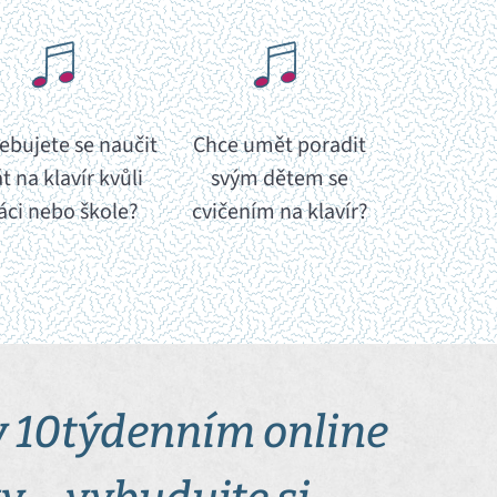
ebujete se naučit
Chce umět poradit
t na klavír kvůli
svým dětem
se
áci nebo škole?
cvičením na klavír?
 v 10týdenním online