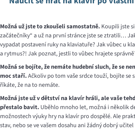
Naučit se hrát na klavír po vlastní
Možná už jste to zkoušeli samostatně.
Koupili jste s
začátečníky“ a už na první stránce jste se ztratili… 
vypadat postavení ruky na klaviatuře? Jak vůbec u kla
a rytmus?! Jak poznat, jestli to vůbec hrajete správně
Možná se bojíte, že nemáte hudební sluch, že se nena
moc staří.
Ačkoliv po tom vaše srdce touží, bojíte se 
říkáte, že na to nemáte.
Možná jste už v dětství na klavír hráli, ale vaše te
přestalo bavit.
Uběhlo mnoho let, možná i několik de
možnostech výuky hry na klavír pro dospělé. Ale prak
stav, nebo se ve vašem dosahu ani žádný dobrý učitel