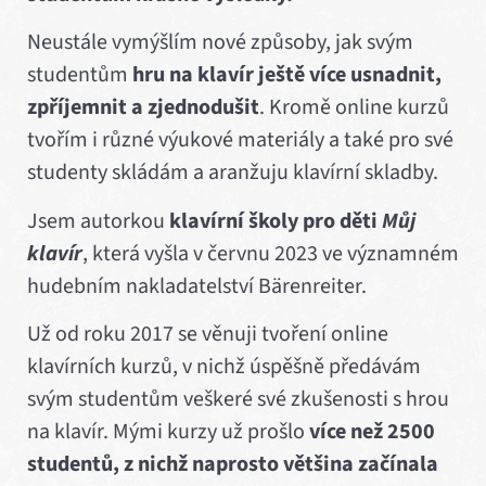
Neustále vymýšlím nové způsoby, jak svým
studentům
hru na klavír ještě více usnadnit,
zpříjemnit a zjednodušit
. Kromě online kurzů
tvořím i různé výukové materiály a také pro své
studenty skládám a aranžuju klavírní skladby.
Jsem autorkou
klavírní školy pro děti
Můj
klavír
, která vyšla v červnu 2023 ve významném
hudebním nakladatelství Bärenreiter.
Už od roku 2017 se věnuji tvoření online
klavírních kurzů, v nichž úspěšně předávám
svým studentům veškeré své zkušenosti s hrou
na klavír. Mými kurzy už prošlo
více než 2500
studentů, z nichž naprosto většina začínala