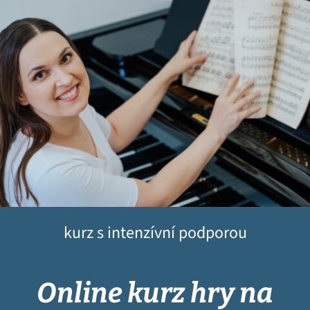
kurz s intenzívní podporou
Online kurz hry na