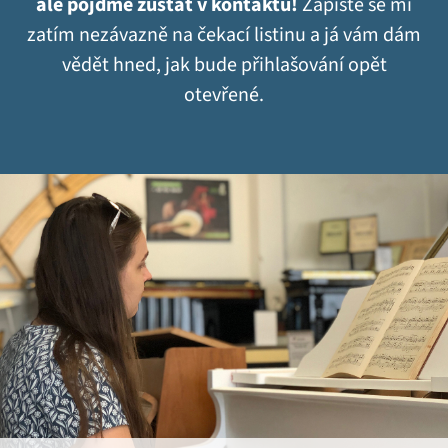
ale pojďme zůstat v kontaktu!
Zapište se mi
zatím nezávazně na čekací listinu a já vám dám
vědět hned, jak bude přihlašování opět
otevřené.