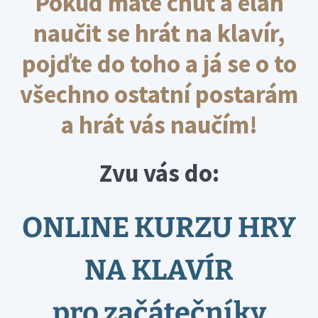
Pokud máte chuť a elán
naučit se hrát na klavír,
pojďte do toho a já se o to
všechno ostatní postarám
a hrát vás naučím!
Zvu vás do:
ONLINE KURZU HRY
NA KLAVÍR
pro začátečníky