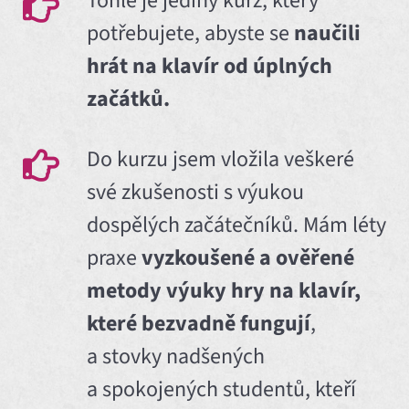
Tohle je jediný kurz, který
potřebujete, abyste se
naučili
hrát na klavír od úplných
začátků.
Do kurzu jsem vložila veškeré
své zkušenosti s výukou
dospělých začátečníků. Mám léty
praxe
vyzkoušené a ověřené
metody výuky hry na klavír,
které bezvadně fungují
,
a stovky nadšených
a spokojených studentů, kteří