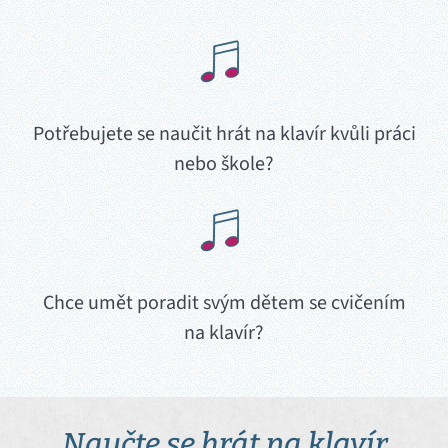
Potřebujete se naučit hrát na klavír kvůli práci
nebo škole?
Chce umět poradit svým dětem
se cvičením
na klavír?
Naučte se hrát na klavír