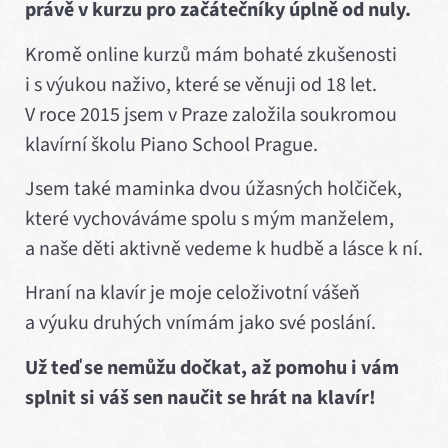
právě v kurzu pro začátečníky úplně od nuly.
Kromě online kurzů mám bohaté zkušenosti
i s výukou naživo, které se věnuji od 18 let.
V roce 2015 jsem v Praze založila soukromou
klavírní školu Piano School Prague.
Jsem také maminka dvou úžasných holčiček,
které vychováváme spolu s mým manželem,
a naše děti aktivně vedeme k hudbě a lásce k ní.
Hraní na klavír je moje celoživotní vášeň
a výuku druhých vnímám jako své poslání.
Už teď se nemůžu dočkat, až pomohu i vám
splnit si váš sen naučit se hrát na klavír!