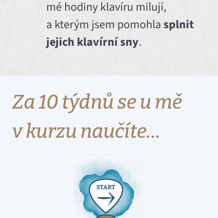
mé hodiny klavíru milují,
a kterým jsem pomohla
splnit
jejich klavírní sny
.
Za 10 týdnů se u mě
v kurzu naučíte…
S
T
A
R
T