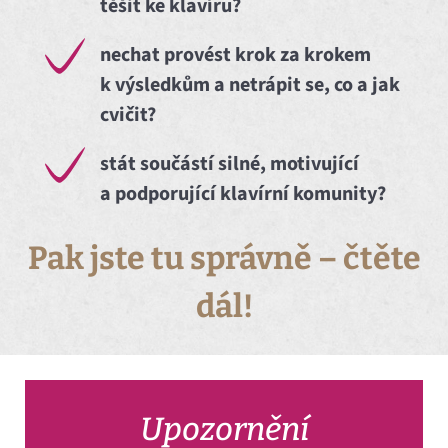
těšit ke klavíru?
nechat provést krok za krokem
k výsledkům a netrápit se, co a jak
cvičit?
stát součástí silné, motivující
a podporující klavírní komunity?
Pak jste tu správně – čtěte
dál!
Upozornění