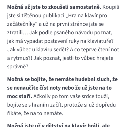
Možná už jste to zkoušeli samostatně.
Koupili
jste si tištěnou publikaci „Hra na klavír pro
začátečníky“ a už na první stránce jste se
ztratili… Jak podle psaného návodu poznat,
jak má vypadat postavení ruky na klaviatuře?
Jak vůbec u klavíru sedět? A co teprve čtení not
a rytmus?! Jak poznat, jestli to vůbec hrajete
správně?
Možná se bojíte, že nemáte hudební sluch, že
se nenaučíte číst noty nebo že už jste na to
moc staří.
Ačkoliv po tom vaše srdce touží,
bojíte se s hraním začít, protože si už dopředu
říkáte, že na to nemáte.
Možná jste už v dětství na klavír hráli, ale